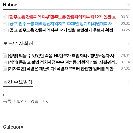
Notice
+
[민주노총 강릉지역지부]민주노총 강릉지역지부 제12기 임원 보궐선거결과 공고
03.31
[공고]민주노총 태백정선지역지부 2026년 정기 대의원대회 재소집 건
03.31
[공고]민주노총 강릉지역지부 12기 임원 보궐선거 후보자 확정 공고
03.25
보도/기자회견
+
[성명] 막을 수 있었던 죽음, HL만도가 책임져라 : 청년노동자 사망사고의 철저한 진상규명과 재발방지 대책 마련하라
7일전
[성명] 통일교 불법 정치자금 수수 권성동 의원직 상실, 사필귀정이다
07.16
[기자회견] 폭염은 재난이다! 폭염으로부터 안전한 일터를 위한 민주노총 강원지역본부 폭염감시단 선포 기자회견
07.01
월간 주요일정
+
등록된 일정이 없습니다.
Category