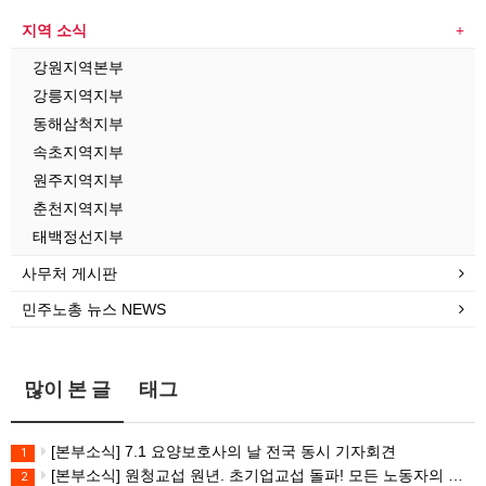
지역 소식
강원지역본부
강릉지역지부
동해삼척지부
속초지역지부
원주지역지부
춘천지역지부
태백정선지부
사무처 게시판
민주노총 뉴스 NEWS
많이 본 글
태그
[본부소식] 7.1 요양보호사의 날 전국 동시 기자회견
1
[본부소식] 원청교섭 원년. 초기업교섭 돌파! 모든 노동자의 노동기본권 쟁취! 민주노총 7.15 총파업대회
2