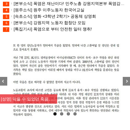
[본부소식] 폭염은 재난이다! 민주노총 강원지역본부 폭염감시단 선포 기자회견
3
[원주소식] 원주 이주노동자 한국어교실
4
[속초소식] 영화 <3학년 2학기> 공동체 상영회
5
[본부소식] 강원지역 노동자 합창단 모임
6
[특집기사] 폭염으로 부터 안전한 일터 쟁취!
7
Previous
Nex
[성명] 막을 수 있었던 죽음, …