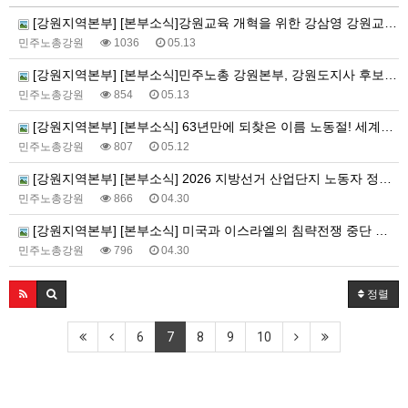
[강원지역본부] [본부소식]강원교육 개혁을 위한 강삼영 강원교육감 후보-민주노총 강원지역본부 정책협약식
민주노총강원
1036
05.13
[강원지역본부] [본부소식]민주노총 강원본부, 강원도지사 후보들에 ‘5대 영역 25개 노동과제’ 제안
민주노총강원
854
05.13
[강원지역본부] [본부소식] 63년만에 되찾은 이름 노동절! 세계노동절 강원지역대회를 보다!
민주노총강원
807
05.12
[강원지역본부] [본부소식] 2026 지방선거 산업단지 노동자 정책요구 서명운동+노동자 안전권 요구 집중 선전전
민주노총강원
866
04.30
[강원지역본부] [본부소식] 미국과 이스라엘의 침략전쟁 중단 및 호르무즈 해협 파병 거부 국민동의청원 대시민 캠페인
민주노총강원
796
04.30
정렬
6
7
8
9
10