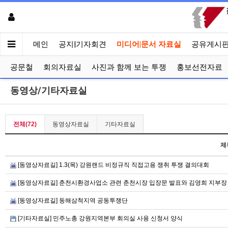
메인
공지|기자회견
미디어|문서 자료실
공유게시
공문철
회의자료실
사진과 함께 보는 투쟁
홍보선전자료
동영상/기타자료실
전체(72)
동영상자료실
기타자료실
제
[동영상자료길] 1.3(목) 강원랜드 비정규직 직접고용 쟁취 투쟁 결의대회
[동영상자료길] 춘천시환경사업소 관련 춘천시장 입장문 발표와 김영희 지부장
[동영상자료길] 동해삼척지역 공동투쟁단
[기타자료실] 민주노총 강원지역본부 회의실 사용 신청서 양식