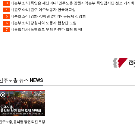
[본부소식] 폭염은 재난이다! 민주노총 강원지역본부 폭염감시단 선포 기자
3
[원주소식] 원주 이주노동자 한국어교실
4
[속초소식] 영화 <3학년 2학기> 공동체 상영회
5
[본부소식] 강원지역 노동자 합창단 모임
6
[특집기사] 폭염으로 부터 안전한 일터 쟁취!
7
민주노총 뉴스 NEWS
민주노총, 윤석열 정권 퇴진 투쟁
전면화