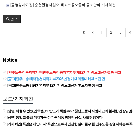
[동영상자료길] 춘천환경사업소 해고노동자들의 동조단식 기자회견
검색
1
2
3
4
Notice
[민주노총 강릉지역지부]민주노총 강릉지역지부 제12기 임원 보궐선거결과 공고
[공고]민주노총 태백정선지역지부 2026년 정기 대의원대회 재소집 건
[공고]민주노총 강릉지역지부 12기 임원 보궐선거 후보자 확정 공고
보도/기자회견
[성명] 막을 수 있었던 죽음, HL만도가 책임져라 : 청년노동자 사망사고의 철저한 진상규
[성명] 통일교 불법 정치자금 수수 권성동 의원직 상실, 사필귀정이다
[기자회견] 폭염은 재난이다! 폭염으로부터 안전한 일터를 위한 민주노총 강원지역본부 