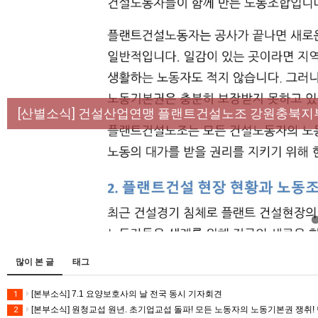
[성명] 막을 수 있었던 죽음, HL만도가 책임져라 :
[산별소식] 건설산업연맹 플랜트건설노조 강원충북지
[강릉,속초,원주,춘천] 폭염감시단 사업 이모저모
[조합원☆인터뷰] 서비스연맹 전국학교비정규직노동
[본부소식] 강원지역 노동자 합창단 모임
많이 본 글
태그
[본부소식] 7.1 요양보호사의 날 전국 동시 기자회견
1
[본부소식] 원청교섭 원년. 초기업교섭 돌파! 모든 노동자의 노동기본권 쟁취! 
2