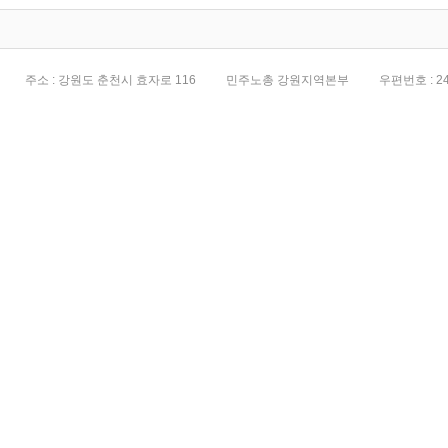
주소 : 강원도 춘천시 효자로 116
민주노총 강원지역본부
우편번호 : 24