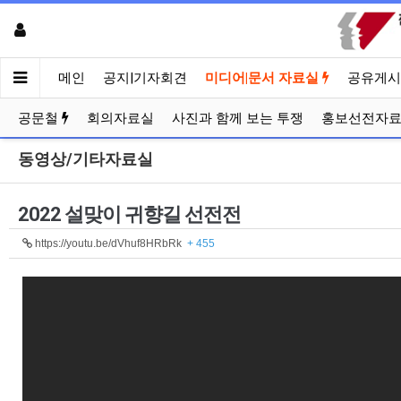
메인
공지|기자회견
미디어|문서 자료실
공유게시
공문철
회의자료실
사진과 함께 보는 투쟁
홍보선전자
동영상/기타자료실
2022 설맞이 귀향길 선전전
https://youtu.be/dVhuf8HRbRk
+ 455