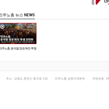
민주노총 뉴스 NEWS
민주노총, 윤석열 정권 퇴진 투쟁
전면화
주소 : 강원도 춘천시 효자로 116
민주노총 강원지역본부
우편번호 : 24