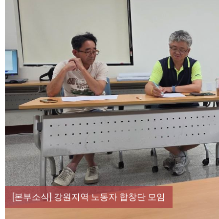
[성명] 막을 수 있었던 죽음, HL만도가 책임져라 :
[산별소식] 건설산업연맹 플랜트건설노조 강원충북지
[강릉,속초,원주,춘천] 폭염감시단 사업 이모저모
[조합원☆인터뷰] 서비스연맹 전국학교비정규직노동
[본부소식] 강원지역 노동자 합창단 모임