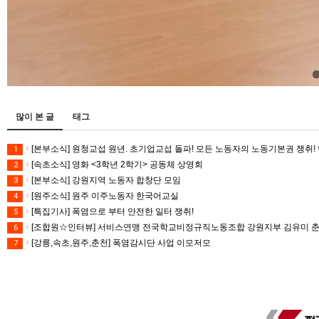
많이 본 글
태그
[본부소식] 원청교섭 원년. 초기업교섭 돌파! 모든 노동자의 노동기본권 쟁취! 
1
[속초소식] 영화 <3학년 2학기> 공동체 상영회
2
[본부소식] 강원지역 노동자 합창단 모임
3
[원주소식] 원주 이주노동자 한국어교실
4
[특집기사] 폭염으로 부터 안전한 일터 쟁취!
5
[조합원☆인터뷰] 서비스연맹 전국학교비정규직노동조합 강원지부 김유미 
6
[강릉,속초,원주,춘천] 폭염감시단 사업 이모저모
7