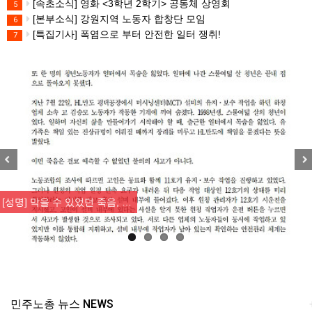
[속초소식] 영화 <3학년 2학기> 공동체 상영회
5
[본부소식] 강원지역 노동자 합창단 모임
6
[특집기사] 폭염으로 부터 안전한 일터 쟁취!
7
Previous
Nex
[성명] 막을 수 있었던 죽음, …
민주노총 뉴스 NEWS