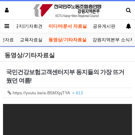
메인
공지|기자회견
미디어|문서 자료실
공유게시판
선거관
선전자료
교육자료실
동영상/기타자료실
강원지역본부 소식지
동영상/기타자료실
국민건강보험고객센터지부 동지들의 가장 뜨거
웠던 여름!
https://youtu.be/a-B5MXpjTYA
+ 413