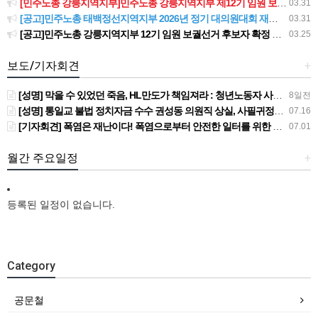
[민주노총 강릉지역지부]민주노총 강릉지역지부 제12기 임원 보궐선거결과 공고
03.31
[공고]민주노총 태백정선지역지부 2026년 정기 대의원대회 재소집 건
03.31
[공고]민주노총 강릉지역지부 12기 임원 보궐선거 후보자 확정 공고
03.25
보도/기자회견
+
[성명] 막을 수 있었던 죽음, HL만도가 책임져라 : 청년노동자 사망사고의 철저한 진상규명과 재발방지 대책 마련하라
8일전
[성명] 통일교 불법 정치자금 수수 권성동 의원직 상실, 사필귀정이다
07.16
[기자회견] 폭염은 재난이다! 폭염으로부터 안전한 일터를 위한 민주노총 강원지역본부 폭염감시단 선포 기자회견
07.01
월간 주요일정
+
등록된 일정이 없습니다.
Category
공문철