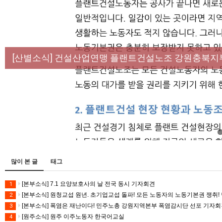
[성명] 막을 수 있었던 죽음, HL만도가 책임져라 :
[산별소식] 건설산업연맹 플랜트건설노조 강원충북지
[강릉,속초,원주,춘천] 폭염감시단 사업 이모저모
[조합원☆인터뷰] 서비스연맹 전국학교비정규직노동
[본부소식] 강원지역 노동자 합창단 모임
많이 본 글
태그
[본부소식] 7.1 요양보호사의 날 전국 동시 기자회견
1
[본부소식] 원청교섭 원년. 초기업교섭 돌파! 모든 노동자의 노동기본권 쟁취! 
2
[본부소식] 폭염은 재난이다! 민주노총 강원지역본부 폭염감시단 선포 기자
3
[원주소식] 원주 이주노동자 한국어교실
4