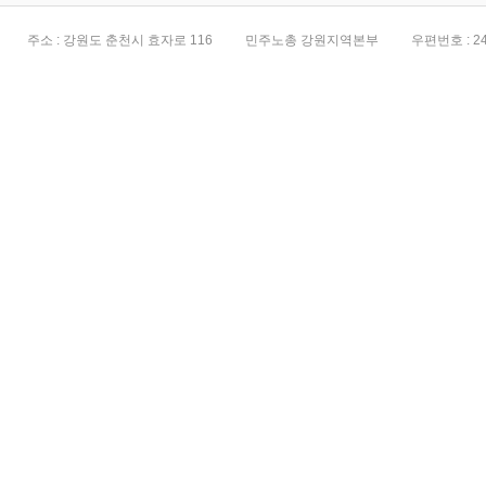
주소 : 강원도 춘천시 효자로 116
민주노총 강원지역본부
우편번호 : 24