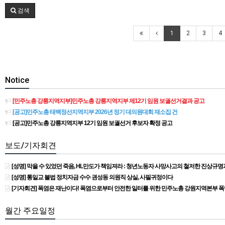
검색
1
2
3
4
Notice
[민주노총 강릉지역지부]민주노총 강릉지역지부 제12기 임원 보궐선거결과 공고
[공고]민주노총 태백정선지역지부 2026년 정기 대의원대회 재소집 건
[공고]민주노총 강릉지역지부 12기 임원 보궐선거 후보자 확정 공고
보도/기자회견
[성명] 막을 수 있었던 죽음, HL만도가 책임져라 : 청년노동자 사망사고의 철저한 진상규
[성명] 통일교 불법 정치자금 수수 권성동 의원직 상실, 사필귀정이다
[기자회견] 폭염은 재난이다! 폭염으로부터 안전한 일터를 위한 민주노총 강원지역본부 
월간 주요일정