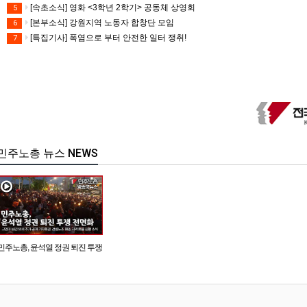
[속초소식] 영화 <3학년 2학기> 공동체 상영회
5
[본부소식] 강원지역 노동자 합창단 모임
6
[특집기사] 폭염으로 부터 안전한 일터 쟁취!
7
민주노총 뉴스 NEWS
민주노총, 윤석열 정권 퇴진 투쟁
전면화