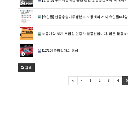
[유인물] 민중총궐기투쟁본부 노동개악 저지 유인물(a4양
노동개악 저지 조합원 인증샷 말풍선입니다. 많은 활용 바
[12/16] 총파업대회 영상
검색
1
2
3
4
5