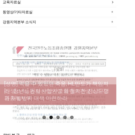
교육자료실
동영상/기타자료실
강원지역본부 소식지
[성명] 막을 수 있었던 죽음, HL만도가 책임져
라 : 청년노동자 사망사고의 철저한 진상규명
[산별소식] 건설산업연맹 플랜트건설노조 강
[강릉,속초,원주,춘천] 폭염감시단 사업 이모저
[조합원☆인터뷰] 서비스연맹 전국학교비정
과 재발방지 대책 마련하라
원충북지부
모
규직노동조합 강원지부 김유미 춘천지회장
[본부소식] 강원지역 노동자 합창단 모임