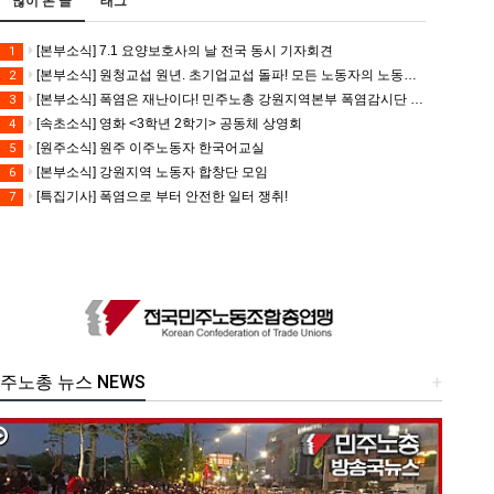
많이 본 글
태그
[본부소식] 7.1 요양보호사의 날 전국 동시 기자회견
1
[본부소식] 원청교섭 원년. 초기업교섭 돌파! 모든 노동자의 노동기본권 쟁취! 민주노총 7.15 총파업대회
2
[본부소식] 폭염은 재난이다! 민주노총 강원지역본부 폭염감시단 선포 기자회견
3
[속초소식] 영화 <3학년 2학기> 공동체 상영회
4
[원주소식] 원주 이주노동자 한국어교실
5
[본부소식] 강원지역 노동자 합창단 모임
6
[특집기사] 폭염으로 부터 안전한 일터 쟁취!
7
주노총 뉴스 NEWS
+