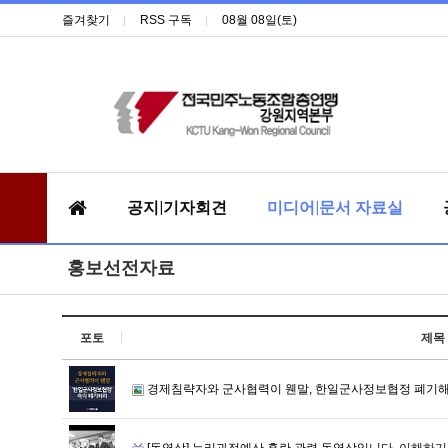
즐겨찾기
RSS 구독
08월 08일(토)
공지|기자회견
미디어|문서 자료실
홍보선전자료
포토
제목
경제침략자와 군사협력이 웬말, 한일군사정보협정 폐기
[동영상] 누리과정예산 혼란 관련 동영상입니다. 이해하기