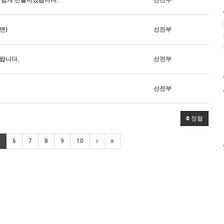
면)
선전부
랍니다.
선전부
선전부
정렬
6
7
8
9
10