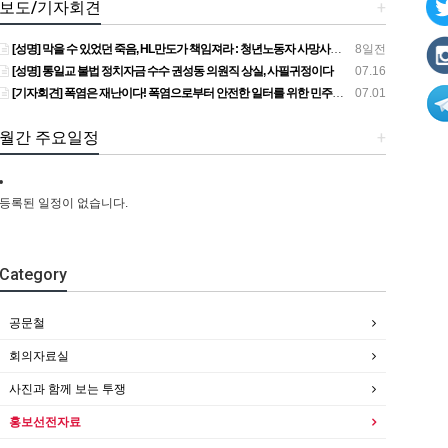
보도/기자회견
+
[성명] 막을 수 있었던 죽음, HL만도가 책임져라 : 청년노동자 사망사고의 철저한 진상규명과 재발방지 대책 마련하라
8일전
[성명] 통일교 불법 정치자금 수수 권성동 의원직 상실, 사필귀정이다
07.16
[기자회견] 폭염은 재난이다! 폭염으로부터 안전한 일터를 위한 민주노총 강원지역본부 폭염감시단 선포 기자회견
07.01
월간 주요일정
+
등록된 일정이 없습니다.
Category
공문철
회의자료실
사진과 함께 보는 투쟁
홍보선전자료