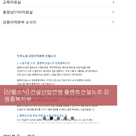
교육자료실
동영상/기타자료실
강원지역본부 소식지
New
[성명] 막을 수 있었던 죽음, HL만도가 책임져
라 : 청년노동자 사망사고의 철저한 진상규명
[산별소식] 건설산업연맹 플랜트건설노조 강
[강릉,속초,원주,춘천] 폭염감시단 사업 이모저
[조합원☆인터뷰] 서비스연맹 전국학교비정
과 재발방지 대책 마련하라
원충북지부
모
규직노동조합 강원지부 김유미 춘천지회장
[본부소식] 강원지역 노동자 합창단 모임