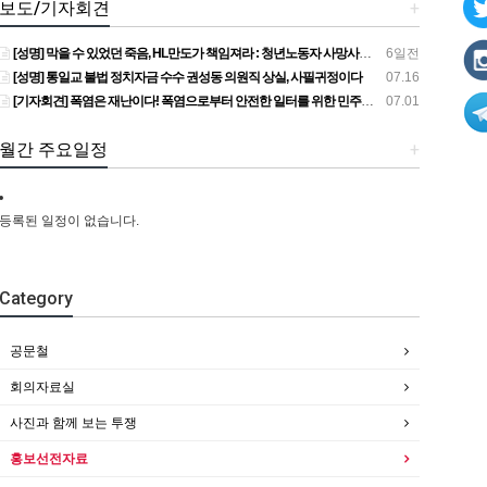
보도/기자회견
+
[성명] 막을 수 있었던 죽음, HL만도가 책임져라 : 청년노동자 사망사고의 철저한 진상규명과 재발방지 대책 마련하라
6일전
[성명] 통일교 불법 정치자금 수수 권성동 의원직 상실, 사필귀정이다
07.16
[기자회견] 폭염은 재난이다! 폭염으로부터 안전한 일터를 위한 민주노총 강원지역본부 폭염감시단 선포 기자회견
07.01
월간 주요일정
+
등록된 일정이 없습니다.
Category
공문철
회의자료실
사진과 함께 보는 투쟁
홍보선전자료