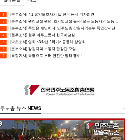
많이 본 글
태그
[본부소식] 7.1 요양보호사의 날 전국 동시 기자회견
1
[본부소식] 원청교섭 원년. 초기업교섭 돌파! 모든 노동자의 노동기본권 쟁취! 민주노총 7.15 총파업대회
2
[본부소식] 폭염은 재난이다! 민주노총 강원지역본부 폭염감시단 선포 기자회견
3
[원주소식] 원주 이주노동자 한국어교실
4
[속초소식] 영화 <3학년 2학기> 공동체 상영회
5
[본부소식] 강원지역 노동자 합창단 모임
6
[특집기사] 폭염으로 부터 안전한 일터 쟁취!
7
주노총 뉴스 NEWS
+