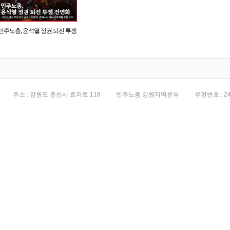
민주노총, 윤석열 정권 퇴진 투쟁
전면화
주소 : 강원도 춘천시 효자로 116
민주노총 강원지역본부
우편번호 : 24