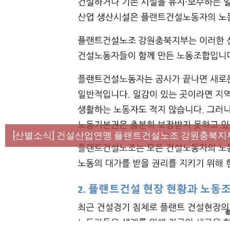
[성명] 막을 수 있었던 죽음, HL만도가 책임져라 :
[산별소식] 건설산업연맹 플랜트건설노조 강원충북지
[강릉,속초,원주,춘천] 폭염감시단 사업 이모저모
[조합원☆인터뷰] 서비스연맹 전국학교비정규직노동
[본부소식] 강원지역 노동자 합창단 모임