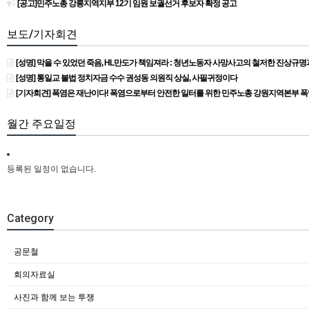
[공고]민주노총 강릉지역지부 12기 임원 보궐선거 후보자 확정 공고
보도/기자회견
[성명] 막을 수 있었던 죽음, HL만도가 책임져라 : 청년노동자 사망사고의 철저한 진상규
[성명] 통일교 불법 정치자금 수수 권성동 의원직 상실, 사필귀정이다
[기자회견] 폭염은 재난이다! 폭염으로부터 안전한 일터를 위한 민주노총 강원지역본부 
월간 주요일정
등록된 일정이 없습니다.
Category
공문철
회의자료실
사진과 함께 보는 투쟁