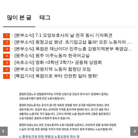
많이 본 글
태그
[본부소식] 7.1 요양보호사의 날 전국 동시 기자회견
1
[본부소식] 원청교섭 원년. 초기업교섭 돌파! 모든 노동자의 노동기본권 쟁취! 민주노총 7.15 총파업대회
2
[본부소식] 폭염은 재난이다! 민주노총 강원지역본부 폭염감시단 선포 기자회견
3
[원주소식] 원주 이주노동자 한국어교실
4
[속초소식] 영화 <3학년 2학기> 공동체 상영회
5
[본부소식] 강원지역 노동자 합창단 모임
6
[특집기사] 폭염으로 부터 안전한 일터 쟁취!
7