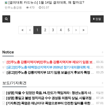
[결의대회 카드뉴스] 1월 14일 결의대회, 왜 할까요?
민주노총강원
470
01.07
정렬
1
2
3
4
5
Notice
+
[민주노총 강릉지역지부]민주노총 강릉지역지부 제12기 임원 보궐선거결과 공고
03.31
[공고]민주노총 태백정선지역지부 2026년 정기 대의원대회 재소집 건
03.31
[공고]민주노총 강릉지역지부 12기 임원 보궐선거 후보자 확정 공고
03.25
보도/기자회견
+
[성명] 막을 수 있었던 죽음, HL만도가 책임져라 : 청년노동자 사망사고의 철저한 진상규명과 재발방지 대책 마련하라
6일전
[성명] 통일교 불법 정치자금 수수 권성동 의원직 상실, 사필귀정이다
07.16
[기자회견] 폭염은 재난이다! 폭염으로부터 안전한 일터를 위한 민주노총 강원지역본부 폭염감시단 선포 기자회견
07.01