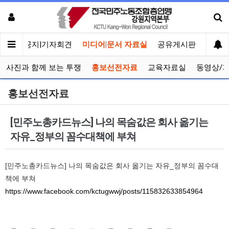
메인
공지|기자회견
미디어|문서 자료실
공유게시판
선거관
사진과 함께 보는 투쟁
홍보선전자료
교육자료실
동영상/
홍보선전자료
[민주노총카드뉴스] 나의 목숨값은 회사 옮기는
자유_정부의 꼼수대책에 부쳐
[민주노총카드뉴스] 나의 목숨값은 회사 옮기는 자유_정부의 꼼수대
책에 부쳐
https://www.facebook.com/kctugwwj/posts/115832633854964