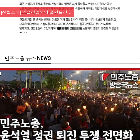
Previous
Nex
[산별소식] 건설산업연맹 플랜트건…
민주노총 뉴스 NEWS