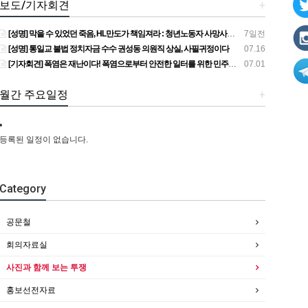
보도/기자회견
+
[성명] 막을 수 있었던 죽음, HL만도가 책임져라 : 청년노동자 사망사고의 철저한 진상규명과 재발방지 대책 마련하라
7일전
[성명] 통일교 불법 정치자금 수수 권성동 의원직 상실, 사필귀정이다
07.16
[기자회견] 폭염은 재난이다! 폭염으로부터 안전한 일터를 위한 민주노총 강원지역본부 폭염감시단 선포 기자회견
07.01
월간 주요일정
+
등록된 일정이 없습니다.
Category
공문철
회의자료실
사진과 함께 보는 투쟁
홍보선전자료