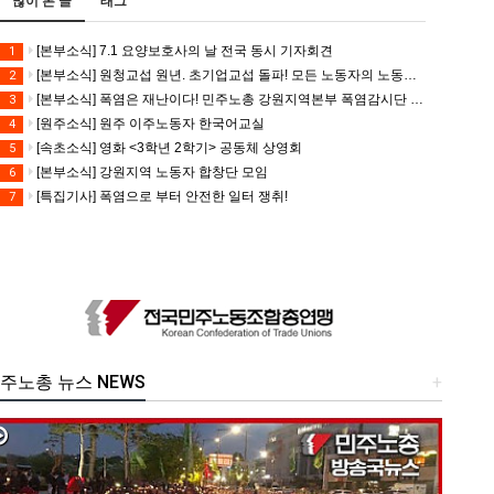
많이 본 글
태그
[본부소식] 7.1 요양보호사의 날 전국 동시 기자회견
1
[본부소식] 원청교섭 원년. 초기업교섭 돌파! 모든 노동자의 노동기본권 쟁취! 민주노총 7.15 총파업대회
2
[본부소식] 폭염은 재난이다! 민주노총 강원지역본부 폭염감시단 선포 기자회견
3
[원주소식] 원주 이주노동자 한국어교실
4
[속초소식] 영화 <3학년 2학기> 공동체 상영회
5
[본부소식] 강원지역 노동자 합창단 모임
6
[특집기사] 폭염으로 부터 안전한 일터 쟁취!
7
주노총 뉴스 NEWS
+