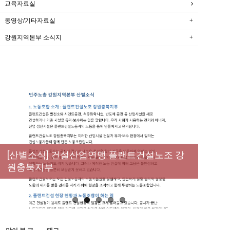
교육자료실
동영상/기타자료실
강원지역본부 소식지
New
[성명] 막을 수 있었던 죽음, HL만도가 책임져
라 : 청년노동자 사망사고의 철저한 진상규명
[산별소식] 건설산업연맹 플랜트건설노조 강
[강릉,속초,원주,춘천] 폭염감시단 사업 이모저
[조합원☆인터뷰] 서비스연맹 전국학교비정
과 재발방지 대책 마련하라
원충북지부
모
규직노동조합 강원지부 김유미 춘천지회장
[본부소식] 강원지역 노동자 합창단 모임