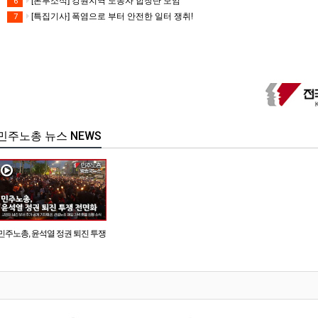
[본부소식] 강원지역 노동자 합창단 모임
6
[특집기사] 폭염으로 부터 안전한 일터 쟁취!
7
민주노총 뉴스 NEWS
민주노총, 윤석열 정권 퇴진 투쟁
전면화