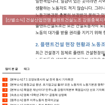
[성명] 막을 수 있었던 죽음, HL만도가 책임져라 :
[산별소식] 건설산업연맹 플랜트건설노조 강원충북지
[강릉,속초,원주,춘천] 폭염감시단 사업 이모저모
[조합원☆인터뷰] 서비스연맹 전국학교비정규직노동
[본부소식] 강원지역 노동자 합창단 모임
많이 본 글
태그
[본부소식] 7.1 요양보호사의 날 전국 동시 기자회견
1
[본부소식] 원청교섭 원년. 초기업교섭 돌파! 모든 노동자의 노동기본권 쟁취! 
2
[본부소식] 폭염은 재난이다! 민주노총 강원지역본부 폭염감시단 선포 기자
3
[속초소식] 영화 <3학년 2학기> 공동체 상영회
4
[원주소식] 원주 이주노동자 한국어교실
5