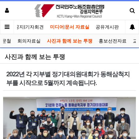
메인
공지|기자회견
미디어|문서 자료실
공유게시판
선거관
공문철
회의자료실
사진과 함께 보는 투쟁
홍보선전자료
교
사진과 함께 보는 투쟁
2022년 각 지부별 정기대의원대회가 동해삼척지
부를 시작으로 5월까지 계속됩니다.