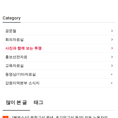
Category
공문철
회의자료실
사진과 함께 보는 투쟁
홍보선전자료
교육자료실
동영상/기타자료실
강원지역본부 소식지
많이 본 글
태그
[본부소식] 원청교섭 원년. 초기업교섭 돌파! 모든 노동자의 노동기본권 쟁취! 민주노총 7.15 총파업대회
1