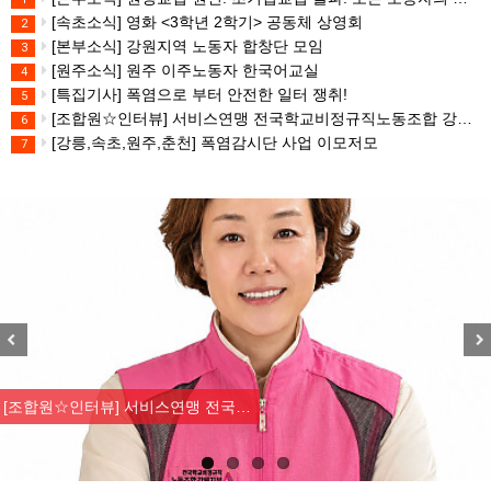
[속초소식] 영화 <3학년 2학기> 공동체 상영회
2
[본부소식] 강원지역 노동자 합창단 모임
3
[원주소식] 원주 이주노동자 한국어교실
4
[특집기사] 폭염으로 부터 안전한 일터 쟁취!
5
[조합원☆인터뷰] 서비스연맹 전국학교비정규직노동조합 강원지부 김유미 춘천지회장
6
[강릉,속초,원주,춘천] 폭염감시단 사업 이모저모
7
Previous
Nex
[조합원☆인터뷰] 서비스연맹 전국…