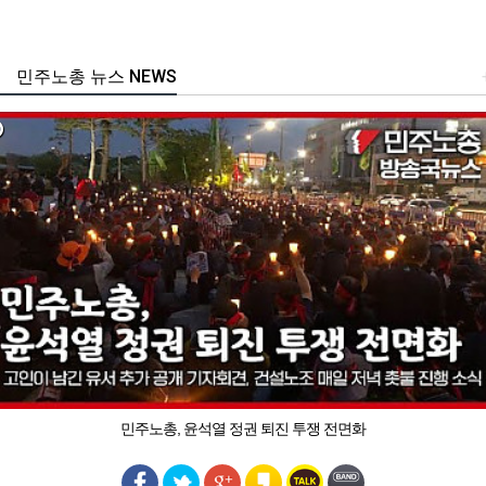
민주노총 뉴스 NEWS
민주노총, 윤석열 정권 퇴진 투쟁 전면화