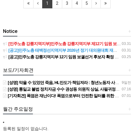
1
2
3
4
5
Notice
+
[민주노총 강릉지역지부]민주노총 강릉지역지부 제12기 임원 보궐선거결과 공고
03.31
[공고]민주노총 태백정선지역지부 2026년 정기 대의원대회 재소집 건
03.31
[공고]민주노총 강릉지역지부 12기 임원 보궐선거 후보자 확정 공고
03.25
보도/기자회견
+
[성명] 막을 수 있었던 죽음, HL만도가 책임져라 : 청년노동자 사망사고의 철저한 진상규명과 재발방지 대책 마련하라
9일전
[성명] 통일교 불법 정치자금 수수 권성동 의원직 상실, 사필귀정이다
07.16
[기자회견] 폭염은 재난이다! 폭염으로부터 안전한 일터를 위한 민주노총 강원지역본부 폭염감시단 선포 기자회견
07.01
월간 주요일정
+
등록된 일정이 없습니다.