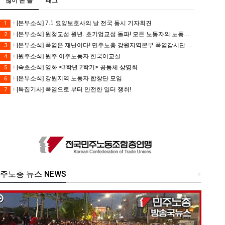
많이 본 글
태그
[본부소식] 7.1 요양보호사의 날 전국 동시 기자회견
1
[본부소식] 원청교섭 원년. 초기업교섭 돌파! 모든 노동자의 노동기본권 쟁취! 민주노총 7.15 총파업대회
2
[본부소식] 폭염은 재난이다! 민주노총 강원지역본부 폭염감시단 선포 기자회견
3
[원주소식] 원주 이주노동자 한국어교실
4
[속초소식] 영화 <3학년 2학기> 공동체 상영회
5
[본부소식] 강원지역 노동자 합창단 모임
6
[특집기사] 폭염으로 부터 안전한 일터 쟁취!
7
주노총 뉴스 NEWS
+