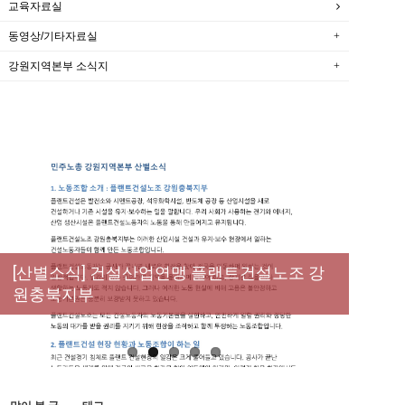
교육자료실
동영상/기타자료실
강원지역본부 소식지
New
[성명] 막을 수 있었던 죽음, HL만도가 책임져
라 : 청년노동자 사망사고의 철저한 진상규명
[산별소식] 건설산업연맹 플랜트건설노조 강
[강릉,속초,원주,춘천] 폭염감시단 사업 이모저
[조합원☆인터뷰] 서비스연맹 전국학교비정
과 재발방지 대책 마련하라
원충북지부
모
규직노동조합 강원지부 김유미 춘천지회장
[본부소식] 강원지역 노동자 합창단 모임