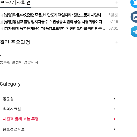
보도/기자회견
+
[성명] 막을 수 있었던 죽음, HL만도가 책임져라 : 청년노동자 사망사고의 철저한 진상규명과 재발방지 대책 마련하라
6일전
[성명] 통일교 불법 정치자금 수수 권성동 의원직 상실, 사필귀정이다
07.16
[기자회견] 폭염은 재난이다! 폭염으로부터 안전한 일터를 위한 민주노총 강원지역본부 폭염감시단 선포 기자회견
07.01
월간 주요일정
+
등록된 일정이 없습니다.
Category
공문철
회의자료실
사진과 함께 보는 투쟁
홍보선전자료