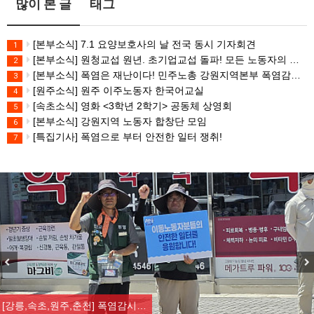
많이 본 글
태그
[본부소식] 7.1 요양보호사의 날 전국 동시 기자회견
1
[본부소식] 원청교섭 원년. 초기업교섭 돌파! 모든 노동자의 노동기본권 쟁취! 민주노총 7.15 총파업대회
2
[본부소식] 폭염은 재난이다! 민주노총 강원지역본부 폭염감시단 선포 기자회견
3
[원주소식] 원주 이주노동자 한국어교실
4
[속초소식] 영화 <3학년 2학기> 공동체 상영회
5
[본부소식] 강원지역 노동자 합창단 모임
6
[특집기사] 폭염으로 부터 안전한 일터 쟁취!
7
Previous
Nex
[강릉,속초,원주,춘천] 폭염감시…