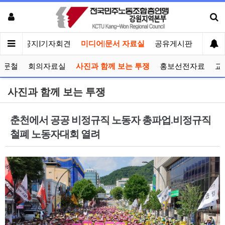
메인
공지|기자회견
미디어|문서 자료실
공유게시판
선거관
공문철
회의자료실
사진과 함께 보는 투쟁
홍보선전자료
교
사진과 함께 보는 투쟁
춘천에서 공공 비정규직 노동자 총파업.비정규직
철폐 노동자대회 열려