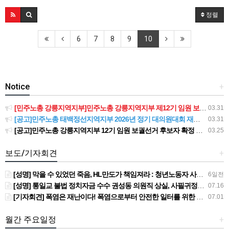
정렬
6
7
8
9
10
Notice
+
[민주노총 강릉지역지부]민주노총 강릉지역지부 제12기 임원 보궐선거결과 공고
03.31
[공고]민주노총 태백정선지역지부 2026년 정기 대의원대회 재소집 건
03.31
[공고]민주노총 강릉지역지부 12기 임원 보궐선거 후보자 확정 공고
03.25
보도/기자회견
+
[성명] 막을 수 있었던 죽음, HL만도가 책임져라 : 청년노동자 사망사고의 철저한 진상규명과 재발방지 대책 마련하라
6일전
[성명] 통일교 불법 정치자금 수수 권성동 의원직 상실, 사필귀정이다
07.16
[기자회견] 폭염은 재난이다! 폭염으로부터 안전한 일터를 위한 민주노총 강원지역본부 폭염감시단 선포 기자회견
07.01
월간 주요일정
+