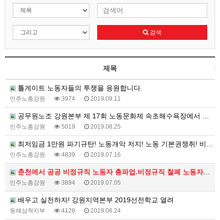
검색
제목
톨게이트 노동자들의 투쟁을 응원합니다.
민주노총강원
3974
2019.09.11
공무원노조 강원본부 제 17회 노동문화제 속초해수욕장에서 개최
민주노총강원
5019
2019.08.25
최저임금 1만원 파기규탄! 노동개악 저지! 노동 기본권쟁취! 비정규직 철폐! 재벌개혁! 민주노총 결의대회
민주노총강원
4839
2019.07.16
춘천에서 공공 비정규직 노동자 총파업.비정규직 철폐 노동자대회 열려
민주노총강원
3894
2019.07.05
배우고 실천하자! 강원지역본부 2019선전학교 열려
동해삼척지부
4128
2019.06.24