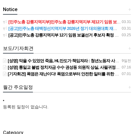
Notice
+
[민주노총 강릉지역지부]민주노총 강릉지역지부 제12기 임원 보궐선거결과 공고
03.31
[공고]민주노총 태백정선지역지부 2026년 정기 대의원대회 재소집 건
03.31
[공고]민주노총 강릉지역지부 12기 임원 보궐선거 후보자 확정 공고
03.25
보도/기자회견
+
[성명] 막을 수 있었던 죽음, HL만도가 책임져라 : 청년노동자 사망사고의 철저한 진상규명과 재발방지 대책 마련하라
9일전
[성명] 통일교 불법 정치자금 수수 권성동 의원직 상실, 사필귀정이다
07.16
[기자회견] 폭염은 재난이다! 폭염으로부터 안전한 일터를 위한 민주노총 강원지역본부 폭염감시단 선포 기자회견
07.01
월간 주요일정
+
등록된 일정이 없습니다.
Category