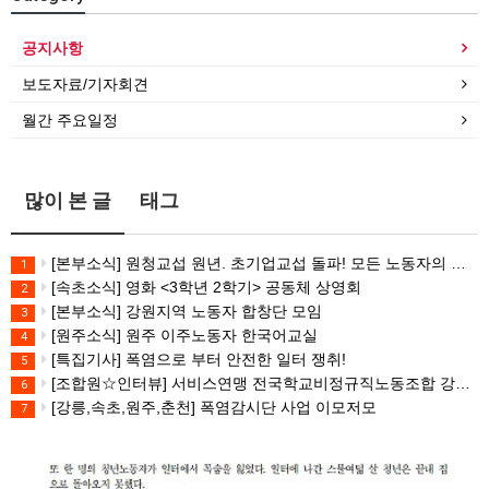
공지사항
보도자료/기자회견
월간 주요일정
많이 본 글
태그
[본부소식] 원청교섭 원년. 초기업교섭 돌파! 모든 노동자의 노동기본권 쟁취! 민주노총 7.15 총파업대회
1
[속초소식] 영화 <3학년 2학기> 공동체 상영회
2
[본부소식] 강원지역 노동자 합창단 모임
3
[원주소식] 원주 이주노동자 한국어교실
4
[특집기사] 폭염으로 부터 안전한 일터 쟁취!
5
[조합원☆인터뷰] 서비스연맹 전국학교비정규직노동조합 강원지부 김유미 춘천지회장
6
[강릉,속초,원주,춘천] 폭염감시단 사업 이모저모
7