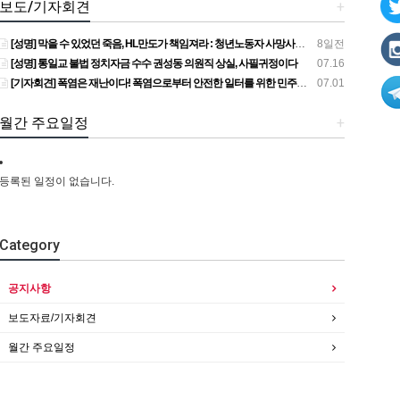
보도/기자회견
+
[성명] 막을 수 있었던 죽음, HL만도가 책임져라 : 청년노동자 사망사고의 철저한 진상규명과 재발방지 대책 마련하라
8일전
[성명] 통일교 불법 정치자금 수수 권성동 의원직 상실, 사필귀정이다
07.16
[기자회견] 폭염은 재난이다! 폭염으로부터 안전한 일터를 위한 민주노총 강원지역본부 폭염감시단 선포 기자회견
07.01
월간 주요일정
+
등록된 일정이 없습니다.
Category
공지사항
보도자료/기자회견
월간 주요일정