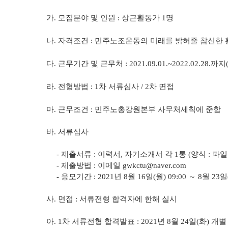
가
.
모집분야 및 인원
:
상근활동가
1
명
나
.
자격조건
:
민주노조운동의 미래를 밝혀줄 참신한 
다
.
근무기간 및 근무처
: 2021.09.01.~2022.02.28.
까지
라
.
전형방법
: 1
차 서류심사
/ 2
차 면접
마
.
근무조건
:
민주노총강원본부 사무처세칙에 준함
바
.
서류심사
-
제출서류
:
이력서
,
자기소개서 각
1
통
(
양식
:
파일
-
제출방법
:
이메일
gwkctu@naver.com
-
응모기간
: 2021
년
8
월
16
일
(
월
) 09:00
～
8
월
23
일
사
.
면접
:
서류전형 합격자에 한해 실시
아
. 1
차 서류전형 합격발표
: 2021
년
8
월
24
일
(
화
)
개별