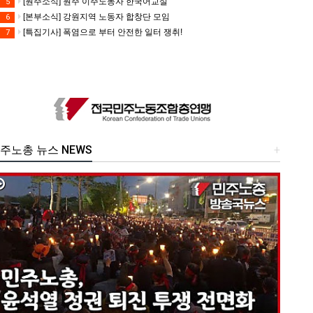
[원주소식] 원주 이주노동자 한국어교실
5
[본부소식] 강원지역 노동자 합창단 모임
6
[특집기사] 폭염으로 부터 안전한 일터 쟁취!
7
주노총 뉴스 NEWS
+