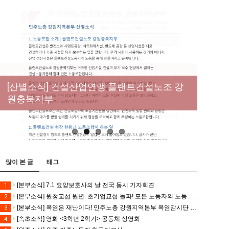
[성명] 막을 수 있었던 죽음, HL만도가 책임져
라 : 청년노동자 사망사고의 철저한 진상규명
[산별소식] 건설산업연맹 플랜트건설노조 강
[강릉,속초,원주,춘천] 폭염감시단 사업 이모저
[조합원☆인터뷰] 서비스연맹 전국학교비정
과 재발방지 대책 마련하라
원충북지부
모
규직노동조합 강원지부 김유미 춘천지회장
[본부소식] 강원지역 노동자 합창단 모임
많이 본 글
태그
[본부소식] 7.1 요양보호사의 날 전국 동시 기자회견
1
[본부소식] 원청교섭 원년. 초기업교섭 돌파! 모든 노동자의 노동기본권 쟁취! 민주노총 7.15 총파업대회
2
[본부소식] 폭염은 재난이다! 민주노총 강원지역본부 폭염감시단 선포 기자회견
3
[속초소식] 영화 <3학년 2학기> 공동체 상영회
4