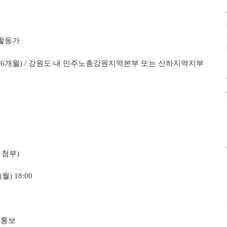
활동가
(6
개월
) /
강원도 내 민주노총강원지역본부 또는 산하지역지부
 첨부
)
(
월
) 18:00
 통보