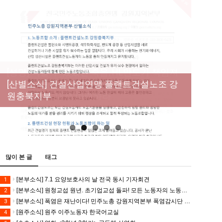
New
[성명] 막을 수 있었던 죽음, HL만도가 책임져
라 : 청년노동자 사망사고의 철저한 진상규명
[산별소식] 건설산업연맹 플랜트건설노조 강
[강릉,속초,원주,춘천] 폭염감시단 사업 이모저
[조합원☆인터뷰] 서비스연맹 전국학교비정
과 재발방지 대책 마련하라
원충북지부
모
규직노동조합 강원지부 김유미 춘천지회장
[본부소식] 강원지역 노동자 합창단 모임
많이 본 글
태그
[본부소식] 7.1 요양보호사의 날 전국 동시 기자회견
1
[본부소식] 원청교섭 원년. 초기업교섭 돌파! 모든 노동자의 노동기본권 쟁취! 민주노총 7.15 총파업대회
2
[본부소식] 폭염은 재난이다! 민주노총 강원지역본부 폭염감시단 선포 기자회견
3
[원주소식] 원주 이주노동자 한국어교실
4