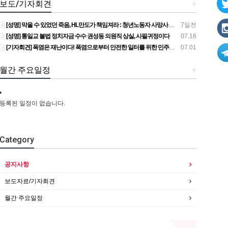
보도/기자회견
+
[성명] 막을 수 있었던 죽음, HL만도가 책임져라 : 청년노동자 사망사고의 철저한 진상규명과 재발방지 대책 마련하라
7일전
[성명] 통일교 불법 정치자금 수수 권성동 의원직 상실, 사필귀정이다
07.16
[기자회견] 폭염은 재난이다! 폭염으로부터 안전한 일터를 위한 민주노총 강원지역본부 폭염감시단 선포 기자회견
07.01
월간 주요일정
+
등록된 일정이 없습니다.
Category
공지사항
보도자료/기자회견
월간 주요일정