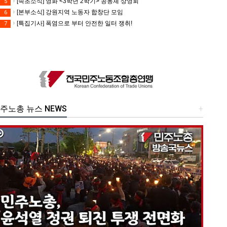
[속초소식] 영화 <3학년 2학기> 공동체 상영회
5
[본부소식] 강원지역 노동자 합창단 모임
6
[특집기사] 폭염으로 부터 안전한 일터 쟁취!
7
주노총 뉴스 NEWS
+