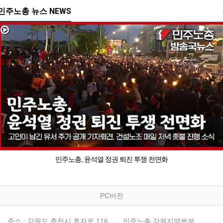
민주노총 뉴스 NEWS
민주노총, 윤석열 정권 퇴진 투쟁 전면화
PC버전
주소 : 강원도 춘천시 효자로 116
민주노총 강원지역본부