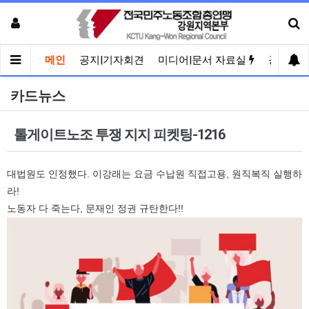
메인
공지|기자회견
미디어|문서 자료실
공유게
카드뉴스
톨게이트노조 투쟁 지지 피켓팅-1216
대법원도 인정했다. 이강래는 요금 수납원 직접고용, 원직복직 실행하
라!
노동자 다 죽는다, 문재인 정권 규탄한다!!