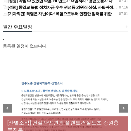
[성명] 막을 수 있었던 죽음, HL만도가 책임져라 : 청년노동자 사망사고의 철저한 진상규명과 재발방지 대책 마련하라
07.31
[성명] 통일교 불법 정치자금 수수 권성동 의원직 상실, 사필귀정이다
07.16
[기자회견] 폭염은 재난이다! 폭염으로부터 안전한 일터를 위한 민주노총 강원지역본부 폭염감시단 선포 기자회견
07.01
월간 주요일정
+
등록된 일정이 없습니다.
[성명] 막을 수 있었던 죽음, HL만도가 책임져라 : 청
Previous
Next
년노동자 사망사고의 철저한 진상규명과 재발방지
[산별소식] 건설산업연맹 플랜트건설노조 강원충
대책 마련하라
북지부