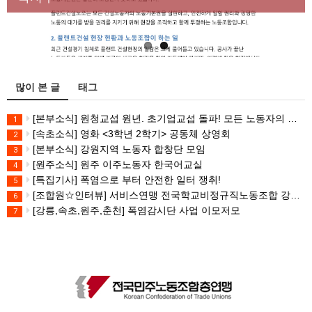
많이 본 글
태그
[본부소식] 원청교섭 원년. 초기업교섭 돌파! 모든 노동자의 노동기본권 쟁취! 민주노총 7.15 총파업대회
1
[속초소식] 영화 <3학년 2학기> 공동체 상영회
2
[본부소식] 강원지역 노동자 합창단 모임
3
[원주소식] 원주 이주노동자 한국어교실
4
[특집기사] 폭염으로 부터 안전한 일터 쟁취!
5
[조합원☆인터뷰] 서비스연맹 전국학교비정규직노동조합 강원지부 김유미 춘천지회장
6
[강릉,속초,원주,춘천] 폭염감시단 사업 이모저모
7