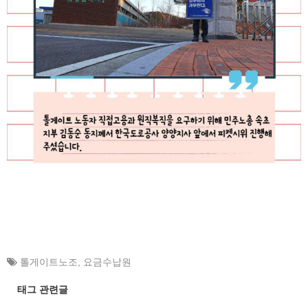
톨게이트노조
,
요금수납원
태그 관련글