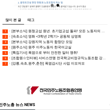
많이 본 글
태그
[본부소식] 원청교섭 원년. 초기업교섭 돌파! 모든 노동자의 노동기본권 쟁취! 민주노총 7.15 총파업대회
1
[속초소식] 영화 <3학년 2학기> 공동체 상영회
2
[본부소식] 강원지역 노동자 합창단 모임
3
[원주소식] 원주 이주노동자 한국어교실
4
[특집기사] 폭염으로 부터 안전한 일터 쟁취!
5
[조합원☆인터뷰] 서비스연맹 전국학교비정규직노동조합 강원지부 김유미 춘천지회장
6
[강릉,속초,원주,춘천] 폭염감시단 사업 이모저모
7
민주노총 뉴스 NEWS