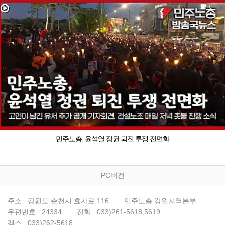
민주노총, 윤석열 정권 퇴진 투쟁 전면화
PC버전
주소 : 강원도 춘천시 효자로 116
민주노총 강원지역본부
우편번호 : 24334
전화 : 033)261-5618,5619
팩스 : 033)262-5618