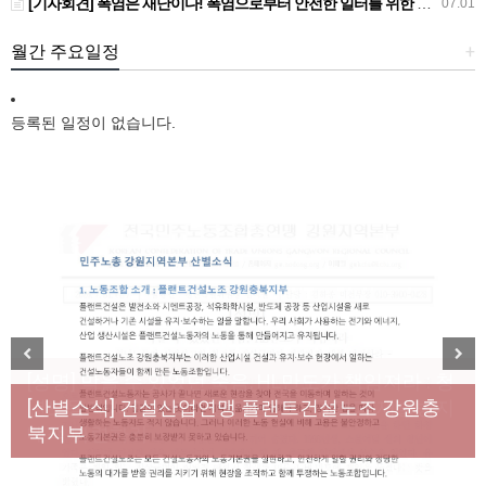
[기자회견] 폭염은 재난이다! 폭염으로부터 안전한 일터를 위한 민주노총 강원지역본부 폭염감시단 선포 기자회견
07.01
월간 주요일정
+
등록된 일정이 없습니다.
[성명] 막을 수 있었던 죽음, HL만도가 책임져라 : 청
Previous
Next
년노동자 사망사고의 철저한 진상규명과 재발방지
[산별소식] 건설산업연맹 플랜트건설노조 강원충
대책 마련하라
북지부