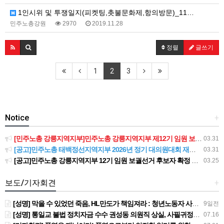
1인시위 및 투쟁일지(피켓팅,촛불문화제,항의방문)_11…
민주노총강원
2970
2019.11.28
정렬
글쓰기
1
2
3
Notice
+
[민주노총 강릉지역지부]민주노총 강릉지역지부 제12기 임원 보궐선거결과 공고
03.31
[공고]민주노총 태백정선지역지부 2026년 정기 대의원대회 재소집 건
03.31
[공고]민주노총 강릉지역지부 12기 임원 보궐선거 후보자 확정 공고
03.25
보도/기자회견
+
[성명] 막을 수 있었던 죽음, HL만도가 책임져라 : 청년노동자 사망사고의 철저한 진상규명과 재발방지 대책 마련하라
9일전
[성명] 통일교 불법 정치자금 수수 권성동 의원직 상실, 사필귀정이다
07.16