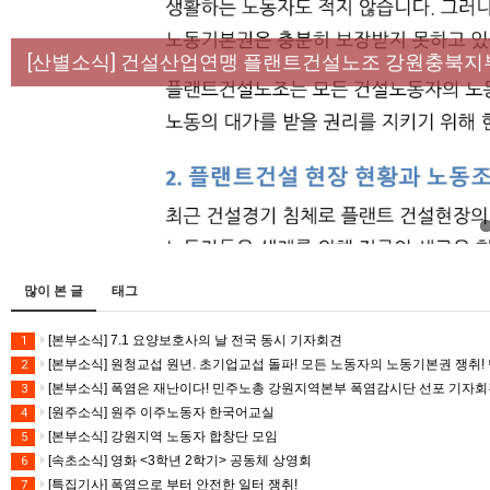
[성명] 막을 수 있었던 죽음, HL만도가 책임져라 :
[산별소식] 건설산업연맹 플랜트건설노조 강원충북지
[강릉,속초,원주,춘천] 폭염감시단 사업 이모저모
[조합원☆인터뷰] 서비스연맹 전국학교비정규직노동
[본부소식] 강원지역 노동자 합창단 모임
많이 본 글
태그
[본부소식] 7.1 요양보호사의 날 전국 동시 기자회견
1
[본부소식] 원청교섭 원년. 초기업교섭 돌파! 모든 노동자의 노동기본권 쟁취! 
2
[본부소식] 폭염은 재난이다! 민주노총 강원지역본부 폭염감시단 선포 기자
3
[원주소식] 원주 이주노동자 한국어교실
4
[본부소식] 강원지역 노동자 합창단 모임
5
[속초소식] 영화 <3학년 2학기> 공동체 상영회
6
[특집기사] 폭염으로 부터 안전한 일터 쟁취!
7