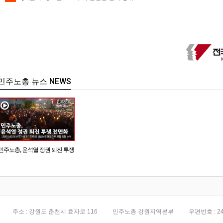
민주노총 뉴스 NEWS
민주노총, 윤석열 정권 퇴진 투쟁
전면화
주소 : 강원도 춘천시 효자로 116
민주노총 강원지역본부
우편번호 : 24