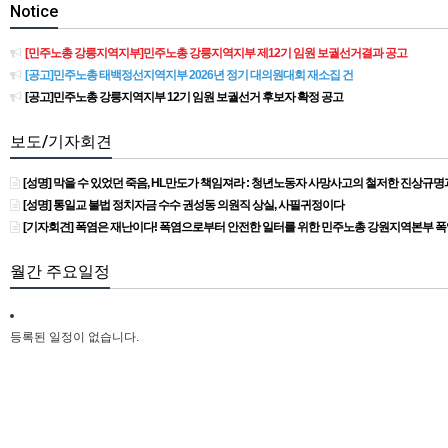
Notice
[민주노총 강릉지역지부]민주노총 강릉지역지부 제12기 임원 보궐선거결과 공고
[공고]민주노총 태백정선지역지부 2026년 정기 대의원대회 재소집 건
[공고]민주노총 강릉지역지부 12기 임원 보궐선거 후보자 확정 공고
보도/기자회견
[성명] 막을 수 있었던 죽음, HL만도가 책임져라 : 청년노동자 사망사고의 철저한 진상규
[성명] 통일교 불법 정치자금 수수 권성동 의원직 상실, 사필귀정이다
[기자회견] 폭염은 재난이다! 폭염으로부터 안전한 일터를 위한 민주노총 강원지역본부 
월간 주요일정
등록된 일정이 없습니다.