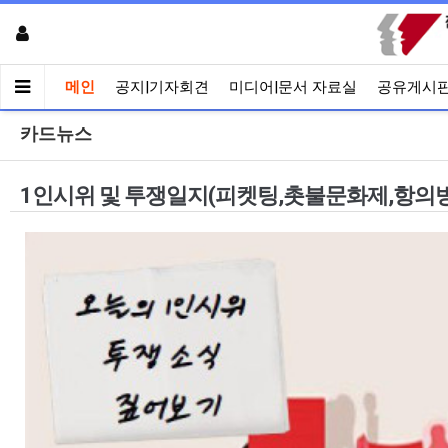
메인
공지|기자회견
미디어|문서 자료실
공유게시
카드뉴스
1인시위 및 투쟁일지(피켓팅,촛불문화제,항의방문