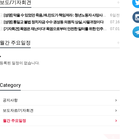
보도/기자회견
+
[성명] 막을 수 있었던 죽음, HL만도가 책임져라 : 청년노동자 사망사고의 철저한 진상규명과 재발방지 대책 마련하라
6일전
[성명] 통일교 불법 정치자금 수수 권성동 의원직 상실, 사필귀정이다
07.16
[기자회견] 폭염은 재난이다! 폭염으로부터 안전한 일터를 위한 민주노총 강원지역본부 폭염감시단 선포 기자회견
07.01
월간 주요일정
+
등록된 일정이 없습니다.
Category
공지사항
보도자료/기자회견
월간 주요일정