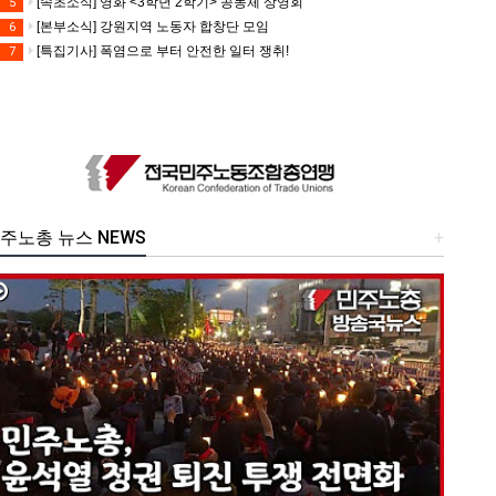
[속초소식] 영화 <3학년 2학기> 공동체 상영회
5
[본부소식] 강원지역 노동자 합창단 모임
6
[특집기사] 폭염으로 부터 안전한 일터 쟁취!
7
주노총 뉴스 NEWS
+