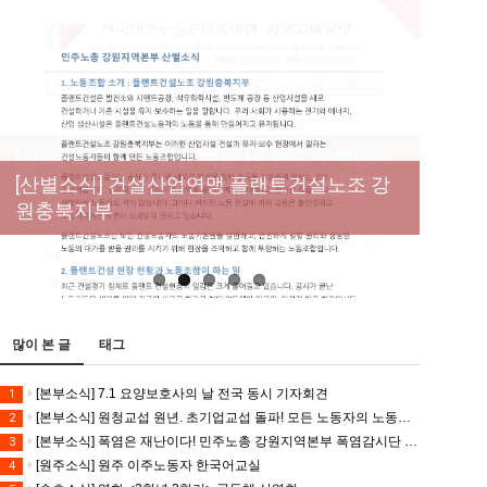
New
[성명] 막을 수 있었던 죽음, HL만도가 책임져
라 : 청년노동자 사망사고의 철저한 진상규명
[산별소식] 건설산업연맹 플랜트건설노조 강
[강릉,속초,원주,춘천] 폭염감시단 사업 이모저
[조합원☆인터뷰] 서비스연맹 전국학교비정
과 재발방지 대책 마련하라
원충북지부
모
규직노동조합 강원지부 김유미 춘천지회장
[본부소식] 강원지역 노동자 합창단 모임
많이 본 글
태그
[본부소식] 7.1 요양보호사의 날 전국 동시 기자회견
1
[본부소식] 원청교섭 원년. 초기업교섭 돌파! 모든 노동자의 노동기본권 쟁취! 민주노총 7.15 총파업대회
2
[본부소식] 폭염은 재난이다! 민주노총 강원지역본부 폭염감시단 선포 기자회견
3
[원주소식] 원주 이주노동자 한국어교실
4