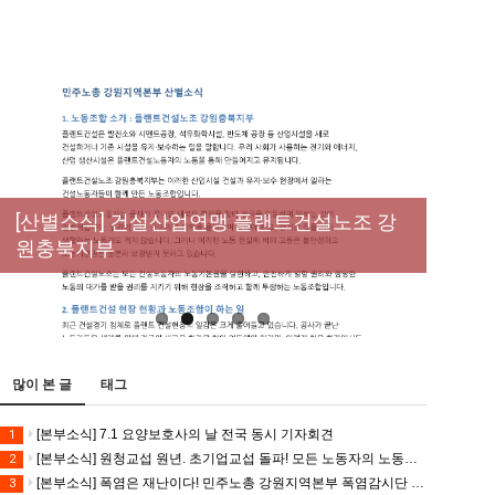
[성명] 막을 수 있었던 죽음, HL만도가 책임져
라 : 청년노동자 사망사고의 철저한 진상규명
[산별소식] 건설산업연맹 플랜트건설노조 강
[강릉,속초,원주,춘천] 폭염감시단 사업 이모저
[조합원☆인터뷰] 서비스연맹 전국학교비정
과 재발방지 대책 마련하라
원충북지부
모
규직노동조합 강원지부 김유미 춘천지회장
[본부소식] 강원지역 노동자 합창단 모임
많이 본 글
태그
[본부소식] 7.1 요양보호사의 날 전국 동시 기자회견
1
[본부소식] 원청교섭 원년. 초기업교섭 돌파! 모든 노동자의 노동기본권 쟁취! 민주노총 7.15 총파업대회
2
[본부소식] 폭염은 재난이다! 민주노총 강원지역본부 폭염감시단 선포 기자회견
3