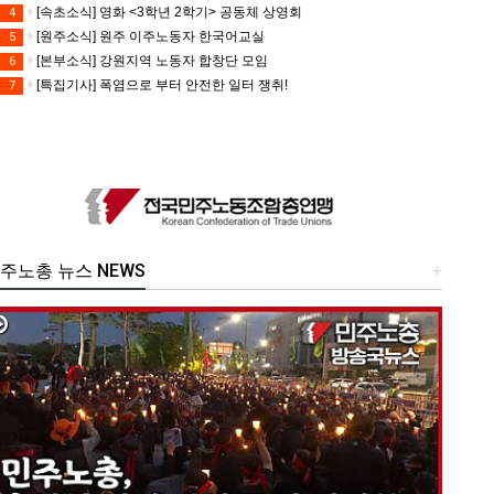
[속초소식] 영화 <3학년 2학기> 공동체 상영회
4
[원주소식] 원주 이주노동자 한국어교실
5
[본부소식] 강원지역 노동자 합창단 모임
6
[특집기사] 폭염으로 부터 안전한 일터 쟁취!
7
주노총 뉴스 NEWS
+