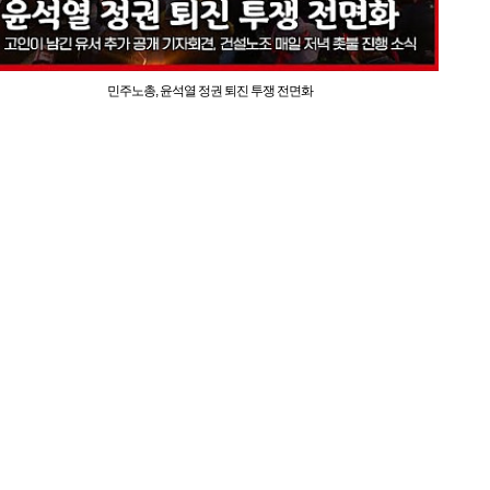
민주노총, 윤석열 정권 퇴진 투쟁 전면화