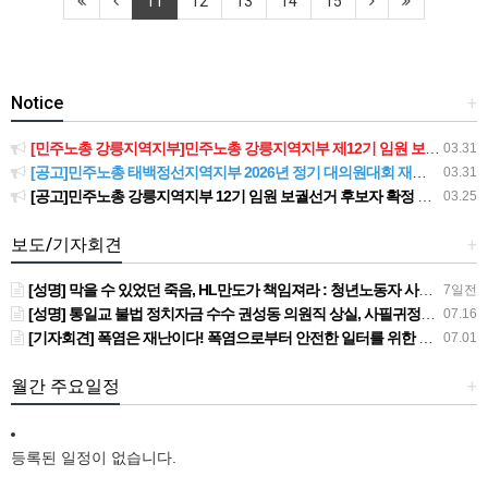
11
12
13
14
15
Notice
+
[민주노총 강릉지역지부]민주노총 강릉지역지부 제12기 임원 보궐선거결과 공고
03.31
[공고]민주노총 태백정선지역지부 2026년 정기 대의원대회 재소집 건
03.31
[공고]민주노총 강릉지역지부 12기 임원 보궐선거 후보자 확정 공고
03.25
보도/기자회견
+
[성명] 막을 수 있었던 죽음, HL만도가 책임져라 : 청년노동자 사망사고의 철저한 진상규명과 재발방지 대책 마련하라
7일전
[성명] 통일교 불법 정치자금 수수 권성동 의원직 상실, 사필귀정이다
07.16
[기자회견] 폭염은 재난이다! 폭염으로부터 안전한 일터를 위한 민주노총 강원지역본부 폭염감시단 선포 기자회견
07.01
월간 주요일정
+
등록된 일정이 없습니다.