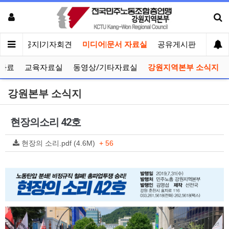
메인
공지|기자회견
미디어|문서 자료실
공유게시판
선거관
자료
교육자료실
동영상/기타자료실
강원지역본부 소식지
강원본부 소식지
현장의소리 42호
현장의 소리.pdf (4.6M)
+ 56