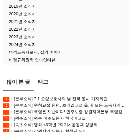
2019년 소식지
2020년 소식지
2021년 소식지
2022년 소식지
2023년 소식지
2024년 소식지
여성노동자로서, 삶의 이야기
비정규위원회 연속인터뷰
많이 본 글
태그
[본부소식] 7.1 요양보호사의 날 전국 동시 기자회견
1
[본부소식] 원청교섭 원년. 초기업교섭 돌파! 모든 노동자의 노동기본권 쟁취! 민주노총 7.15 총파업대회
2
[본부소식] 폭염은 재난이다! 민주노총 강원지역본부 폭염감시단 선포 기자회견
3
[원주소식] 원주 이주노동자 한국어교실
4
[속초소식] 영화 <3학년 2학기> 공동체 상영회
5
[본부소식] 강원지역 노동자 합창단 모임
6