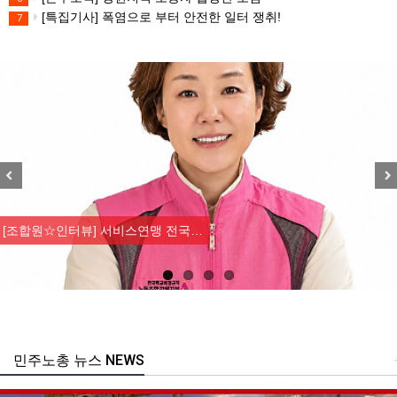
[특집기사] 폭염으로 부터 안전한 일터 쟁취!
7
Previous
Nex
[조합원☆인터뷰] 서비스연맹 전국…
민주노총 뉴스 NEWS