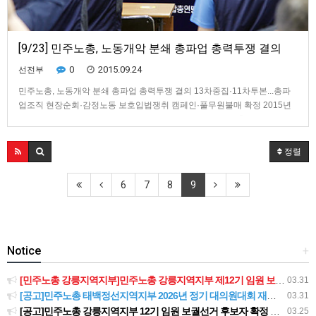
[9/23] 민주노총, 노동개악 분쇄 총파업 총력투쟁 결의
0
2015.09.24
선전부
민주노총, 노동개악 분쇄 총파업 총력투쟁 결의 13차중집·11차투본...총파
업조직 현장순회·감정노동 보호입법쟁취 캠페인·풀무원불매 확정 2015년
09월 23일 (수) 홍미리 기자 gommiri@naver.com▲ 민주노총 2015년 제13
차 중앙집행위원회-제11차 총파업투쟁본부 대표자회의. 사진=변백선기자 ​
민주노총이 노동개악을 분쇄하기 위한 총파업 총력…
정렬
6
7
8
9
Notice
+
[민주노총 강릉지역지부]민주노총 강릉지역지부 제12기 임원 보궐선거결과 공고
03.31
[공고]민주노총 태백정선지역지부 2026년 정기 대의원대회 재소집 건
03.31
[공고]민주노총 강릉지역지부 12기 임원 보궐선거 후보자 확정 공고
03.25