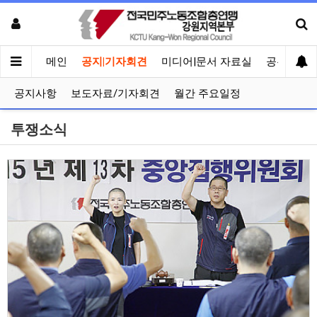
메인
공지|기자회견
미디어|문서 자료실
공유게시
공지사항
보도자료/기자회견
월간 주요일정
투쟁소식