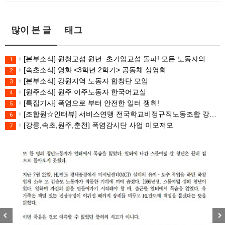
많이 본 글
태그
[본부소식] 원청교섭 원년. 초기업교섭 돌파! 모든 노동자의 노동기본권 쟁취! 민주노총 7.15 총파업대회
1
[속초소식] 영화 <3학년 2학기> 공동체 상영회
2
[본부소식] 강원지역 노동자 합창단 모임
3
[원주소식] 원주 이주노동자 한국어교실
4
[특집기사] 폭염으로 부터 안전한 일터 쟁취!
5
[조합원☆인터뷰] 서비스연맹 전국학교비정규직노동조합 강원지부 김유미 춘천지회장
6
[강릉,속초,원주,춘천] 폭염감시단 사업 이모저모
7