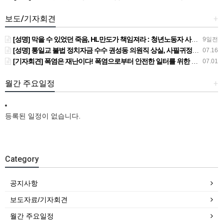
보도/기자회견
+
[성명] 막을 수 있었던 죽음, HL만도가 책임져라 : 청년노동자 사망사고의 철저한 진상규명과 재발방지 대책 마련하라
9일전
[성명] 통일교 불법 정치자금 수수 권성동 의원직 상실, 사필귀정이다
07.16
[기자회견] 폭염은 재난이다! 폭염으로부터 안전한 일터를 위한 민주노총 강원지역본부 폭염감시단 선포 기자회견
07.01
월간 주요일정
+
등록된 일정이 없습니다.
Category
공지사항
보도자료/기자회견
월간 주요일정