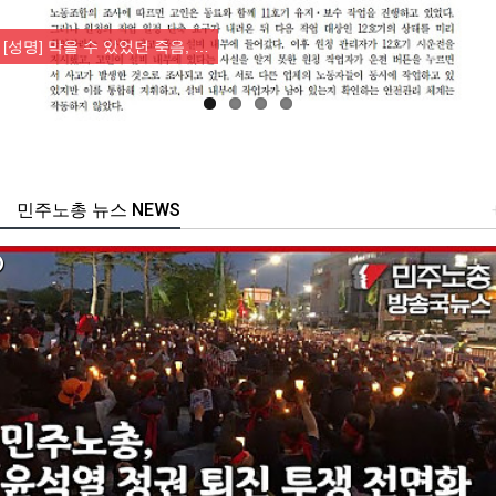
Previous
Nex
[성명] 막을 수 있었던 죽음, …
민주노총 뉴스 NEWS