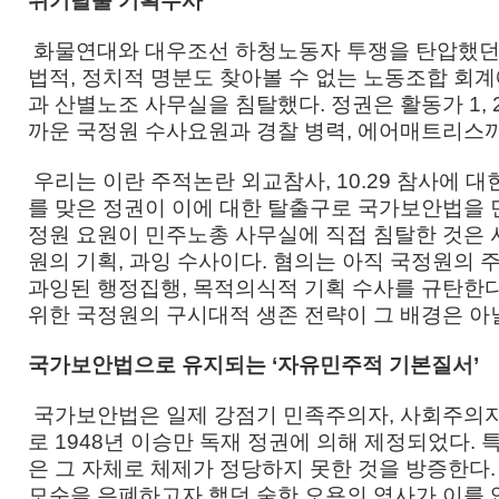
위기탈출 기획수사
화물연대와 대우조선 하청노동자 투쟁을 탄압했던 
법적, 정치적 명분도 찾아볼 수 없는 노동조합 회
과 산별노조 사무실을 침탈했다. 정권은 활동가 1,
까운 국정원 수사요원과 경찰 병력, 에어매트리스
우리는 이란 주적논란 외교참사, 10.29 참사에 대
를 맞은 정권이 이에 대한 탈출구로 국가보안법을 
정원 요원이 민주노총 사무실에 직접 침탈한 것은
원의 기획, 과잉 수사이다. 혐의는 아직 국정원의
과잉된 행정집행, 목적의식적 기획 수사를 규탄한다
위한 국정원의 구시대적 생존 전략이 그 배경은 아
국가보안법으로 유지되는 ‘자유민주적 기본질서’
국가보안법은 일제 강점기 민족주의자, 사회주의자
로 1948년 이승만 독재 정권에 의해 제정되었다.
은 그 자체로 체제가 정당하지 못한 것을 방증한다.
모순을 은폐하고자 했던 숱한 오욕의 역사가 이를 