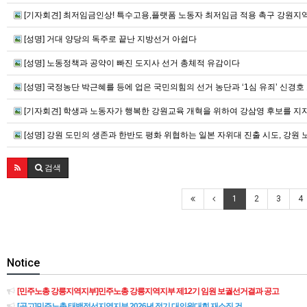
[기자회견] 최저임금인상! 특수고용,플랫폼 노동자 최저임금 적용 촉구 강원지
[성명] 거대 양당의 독주로 끝난 지방선거 아쉽다
[성명] 노동정책과 공약이 빠진 도지사 선거 총체적 유감이다
[성명] 국정농단 박근혜를 등에 업은 국민의힘의 선거 농단과 ‘1심 유죄’ 신
[기자회견] 학생과 노동자가 행복한 강원교육 개혁을 위하여 강삼영 후보를 지지
[성명] 강원 도민의 생존과 한반도 평화 위협하는 일본 자위대 진출 시도, 강원
검색
1
2
3
4
Notice
[민주노총 강릉지역지부]민주노총 강릉지역지부 제12기 임원 보궐선거결과 공고
[공고]민주노총 태백정선지역지부 2026년 정기 대의원대회 재소집 건