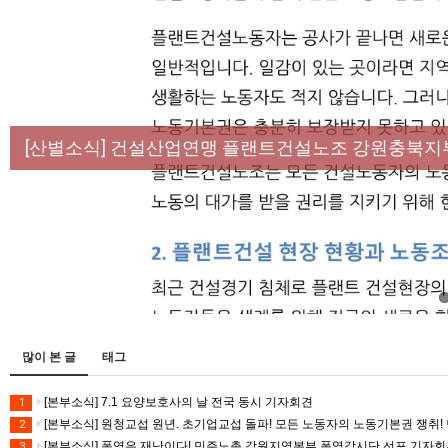
[성명] 막을 수 있었던 죽음, HL만도가 책임져라 :
[산별소식] 건설산업연맹 플랜트건설노조 강원충북지
[강릉,속초,원주,춘천] 폭염감시단 사업 이모저모
[조합원☆인터뷰] 서비스연맹 전국학교비정규직노동
[본부소식] 강원지역 노동자 합창단 모임
많이 본 글
태그
[본부소식] 7.1 요양보호사의 날 전국 동시 기자회견
1
[본부소식] 원청교섭 원년. 초기업교섭 돌파! 모든 노동자의 노동기본권 쟁취! 
2
[본부소식] 폭염은 재난이다! 민주노총 강원지역본부 폭염감시단 선포 기자
3