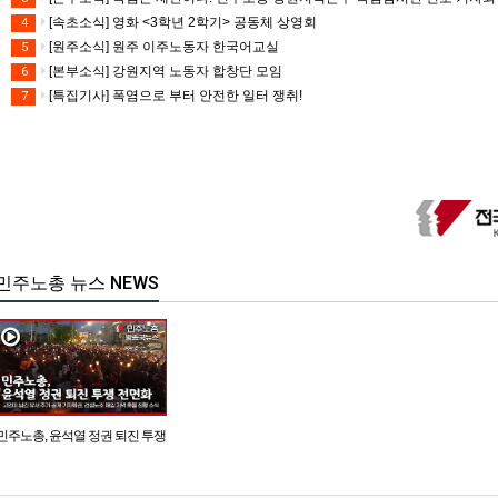
[속초소식] 영화 <3학년 2학기> 공동체 상영회
4
[원주소식] 원주 이주노동자 한국어교실
5
[본부소식] 강원지역 노동자 합창단 모임
6
[특집기사] 폭염으로 부터 안전한 일터 쟁취!
7
민주노총 뉴스 NEWS
민주노총, 윤석열 정권 퇴진 투쟁
전면화