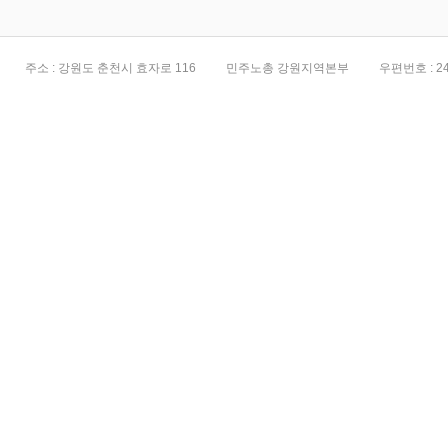
주소 : 강원도 춘천시 효자로 116
민주노총 강원지역본부
우편번호 : 24