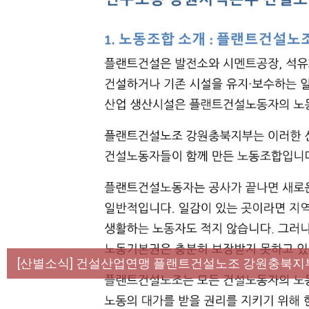
[성명] 막을 수 있었던 죽음, HL만도가 책임져라 :
[산별소식] 건설산업연맹 플랜트건설노조 강원충북지
[강릉,속초,원주,춘천] 폭염감시단 사업 이모저모
[조합원☆인터뷰] 서비스연맹 전국학교비정규직노동
[본부소식] 강원지역 노동자 합창단 모임