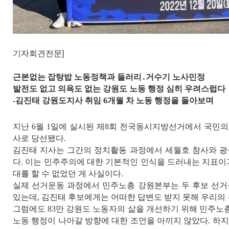
기자회견전문]
근본없는 잡탕밥 노동정책과 들러리
․
거수기 노사민정
발전도 없고 의욕도 없는 강원도 노동 행정 심히 우려스럽다
-
김진태 강원도지사 취임
6
개월 차 노동 행정을 돌아보며
지난
6
월
1
일에 실시된 제
8
회 전국동시지방선거에서 국민의 
사로 당선됐다
.
김진태 지사는 그간의 정치활동 과정에서 세월호 참사와 광
다
.
이는 민주주의에 대한 기본적인 인식을 드러내는 지표이
대를 할 수 없었던 게 사실이다
.
실제 선거운동 과정에서 민주노총 강원본부는 두 후보 선거
있는데
,
김진태 후보에게는 어떠한 답변도 받지 못해 우리의
그럼에도
83
만 강원도 노동자의 삶을 개선하기 위해 민주노
노동 행정이 나아갈 방향에 대한 조언을 아끼지 않았다
.
하지