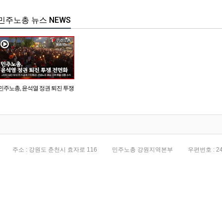
민주노총 뉴스 NEWS
민주노총, 윤석열 정권 퇴진 투쟁
전면화
주소 : 강원도 춘천시 효자로 116
민주노총 강원지역본부
우편번호 : 24