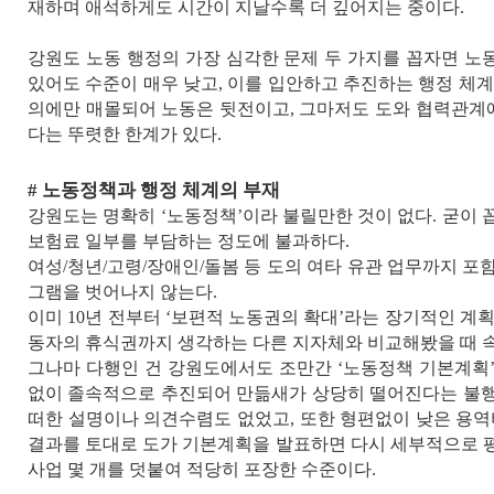
재하며 애석하게도 시간이 지날수록 더 깊어지는 중이다
.
강원도 노동 행정의 가장 심각한 문제 두 가지를 꼽자면 
있어도 수준이 매우 낮고
,
이를 입안하고 추진하는 행정 체계
의에만 매몰되어 노동은 뒷전이고
,
그마저도 도와 협력관계에
다는 뚜렷한 한계가 있다
.
#
노동정책과 행정 체계의 부재
강원도는 명확히
‘
노동정책
’
이라 불릴만한 것이 없다
.
굳이 
보험료 일부를 부담하는 정도에 불과하다
.
여성
/
청년
/
고령
/
장애인
/
돌봄 등 도의 여타 유관 업무까지 포
그램을 벗어나지 않는다
.
이미
10
년 전부터
‘
보편적 노동권의 확대
’
라는 장기적인 계
동자의 휴식권까지 생각하는 다른 지자체와 비교해봤을 때 
그나마 다행인 건 강원도에서도 조만간
‘
노동정책 기본계획
없이 졸속적으로 추진되어 만듦새가 상당히 떨어진다는 불
떠한 설명이나 의견수렴도 없었고
,
또한 형편없이 낮은 용역
결과를 토대로 도가 기본계획을 발표하면 다시 세부적으로
사업 몇 개를 덧붙여 적당히 포장한 수준이다
.