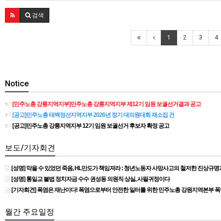
검색
1
2
3
4
Notice
[민주노총 강릉지역지부]민주노총 강릉지역지부 제12기 임원 보궐선거결과 공고
[공고]민주노총 태백정선지역지부 2026년 정기 대의원대회 재소집 건
[공고]민주노총 강릉지역지부 12기 임원 보궐선거 후보자 확정 공고
보도/기자회견
[성명] 막을 수 있었던 죽음, HL만도가 책임져라 : 청년노동자 사망사고의 철저한 진상규
[성명] 통일교 불법 정치자금 수수 권성동 의원직 상실, 사필귀정이다
[기자회견] 폭염은 재난이다! 폭염으로부터 안전한 일터를 위한 민주노총 강원지역본부 
월간 주요일정