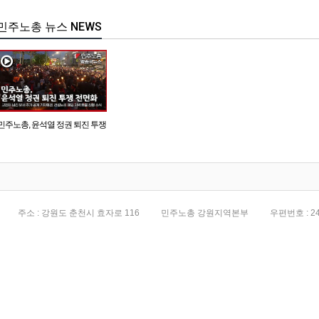
민주노총 뉴스 NEWS
민주노총, 윤석열 정권 퇴진 투쟁
전면화
주소 : 강원도 춘천시 효자로 116
민주노총 강원지역본부
우편번호 : 24