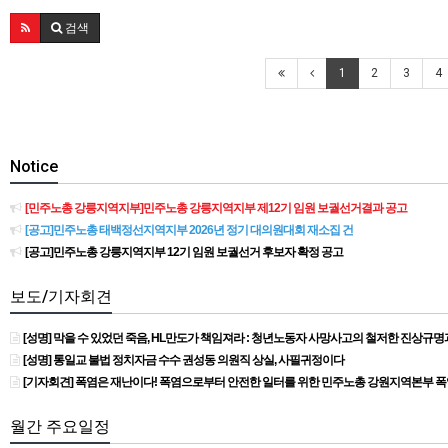
검색
1
2
3
4
Notice
[민주노총 강릉지역지부]민주노총 강릉지역지부 제12기 임원 보궐선거결과 공고
[공고]민주노총 태백정선지역지부 2026년 정기 대의원대회 재소집 건
[공고]민주노총 강릉지역지부 12기 임원 보궐선거 후보자 확정 공고
보도/기자회견
[성명] 막을 수 있었던 죽음, HL만도가 책임져라 : 청년노동자 사망사고의 철저한 진상규
[성명] 통일교 불법 정치자금 수수 권성동 의원직 상실, 사필귀정이다
[기자회견] 폭염은 재난이다! 폭염으로부터 안전한 일터를 위한 민주노총 강원지역본부 
월간 주요일정