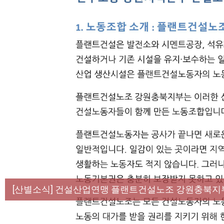
[성명] 막을 수 있었던 죽음, HL만도가 책임져라 :
[산별소식] 건설산업연맹 플랜트건설노조 강원충북지
[강릉,속초,원주,춘천] 폭염감시단 사업 이모저모
[조합원☆인터뷰] 서비스연맹 전국학교비정규직노동
[본부소식] 강원지역 노동자 합창단 모임