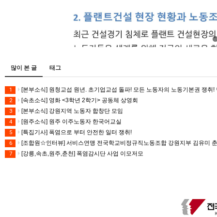
많이 본 글
태그
[본부소식] 원청교섭 원년. 초기업교섭 돌파! 모든 노동자의 노동기본권 쟁취! 
1
[속초소식] 영화 <3학년 2학기> 공동체 상영회
2
[본부소식] 강원지역 노동자 합창단 모임
3
[원주소식] 원주 이주노동자 한국어교실
4
[특집기사] 폭염으로 부터 안전한 일터 쟁취!
5
[조합원☆인터뷰] 서비스연맹 전국학교비정규직노동조합 강원지부 김유미 
6
[강릉,속초,원주,춘천] 폭염감시단 사업 이모저모
7