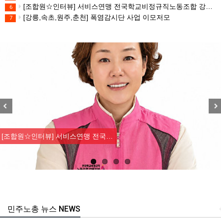
[조합원☆인터뷰] 서비스연맹 전국학교비정규직노동조합 강원지부 김유미 춘천지회장
6
[강릉,속초,원주,춘천] 폭염감시단 사업 이모저모
7
Previous
Nex
[조합원☆인터뷰] 서비스연맹 전국…
민주노총 뉴스 NEWS