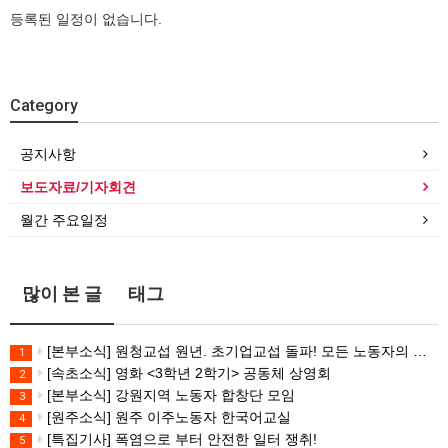
등록된 일정이 없습니다.
Category
공지사항
보도자료/기자회견
월간 주요일정
많이 본 글
태그
[본부소식] 원청교섭 원년. 초기업교섭 돌파! 모든 노동자의 노동기본권 쟁취! 민주노총 7.15 총파업대회
1
[속초소식] 영화 <3학년 2학기> 공동체 상영회
2
[본부소식] 강원지역 노동자 합창단 모임
3
[원주소식] 원주 이주노동자 한국어교실
4
[특집기사] 폭염으로 부터 안전한 일터 쟁취!
5