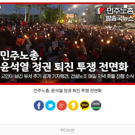
민주노총, 윤석열 정권 퇴진 투쟁 전면화
PC버전