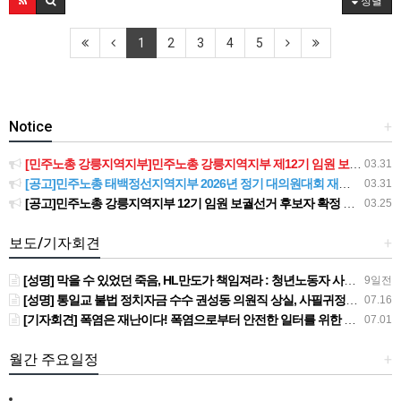
정렬
1
2
3
4
5
Notice
+
[민주노총 강릉지역지부]민주노총 강릉지역지부 제12기 임원 보궐선거결과 공고
03.31
[공고]민주노총 태백정선지역지부 2026년 정기 대의원대회 재소집 건
03.31
[공고]민주노총 강릉지역지부 12기 임원 보궐선거 후보자 확정 공고
03.25
보도/기자회견
+
[성명] 막을 수 있었던 죽음, HL만도가 책임져라 : 청년노동자 사망사고의 철저한 진상규명과 재발방지 대책 마련하라
9일전
[성명] 통일교 불법 정치자금 수수 권성동 의원직 상실, 사필귀정이다
07.16
[기자회견] 폭염은 재난이다! 폭염으로부터 안전한 일터를 위한 민주노총 강원지역본부 폭염감시단 선포 기자회견
07.01
월간 주요일정
+