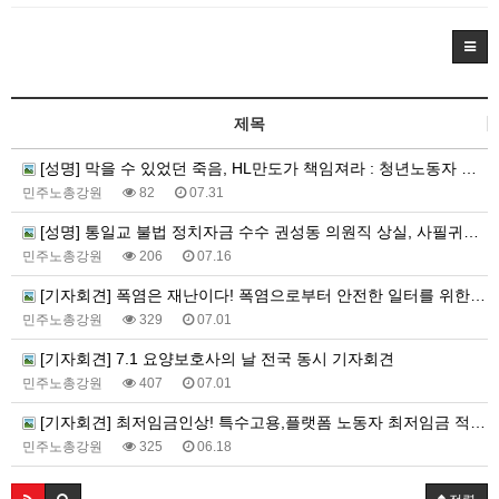
제목
[성명] 막을 수 있었던 죽음, HL만도가 책임져라 : 청년노동자 사망사고의 철저한 진상규명과 재발방지 대책 마련하라
민주노총강원
82
07.31
[성명] 통일교 불법 정치자금 수수 권성동 의원직 상실, 사필귀정이다
민주노총강원
206
07.16
[기자회견] 폭염은 재난이다! 폭염으로부터 안전한 일터를 위한 민주노총 강원지역본부 폭염감시단 선포 기자회견
민주노총강원
329
07.01
[기자회견] 7.1 요양보호사의 날 전국 동시 기자회견
민주노총강원
407
07.01
[기자회견] 최저임금인상! 특수고용,플랫폼 노동자 최저임금 적용 촉구 강원지역본부 기자회견
민주노총강원
325
06.18