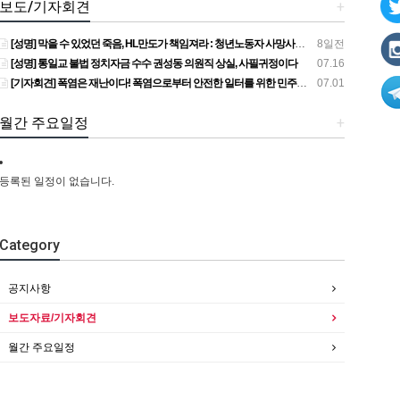
보도/기자회견
+
[성명] 막을 수 있었던 죽음, HL만도가 책임져라 : 청년노동자 사망사고의 철저한 진상규명과 재발방지 대책 마련하라
8일전
[성명] 통일교 불법 정치자금 수수 권성동 의원직 상실, 사필귀정이다
07.16
[기자회견] 폭염은 재난이다! 폭염으로부터 안전한 일터를 위한 민주노총 강원지역본부 폭염감시단 선포 기자회견
07.01
월간 주요일정
+
등록된 일정이 없습니다.
Category
공지사항
보도자료/기자회견
월간 주요일정