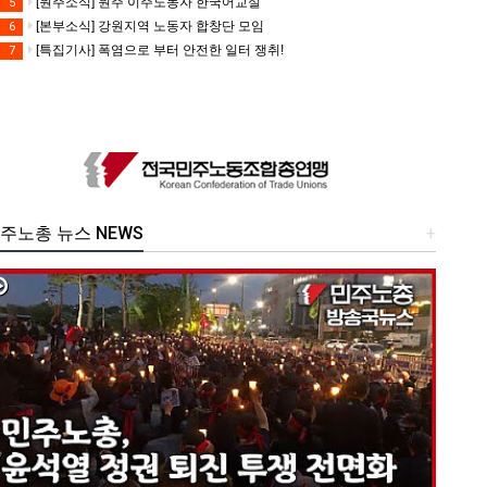
[원주소식] 원주 이주노동자 한국어교실
5
[본부소식] 강원지역 노동자 합창단 모임
6
[특집기사] 폭염으로 부터 안전한 일터 쟁취!
7
주노총 뉴스 NEWS
+