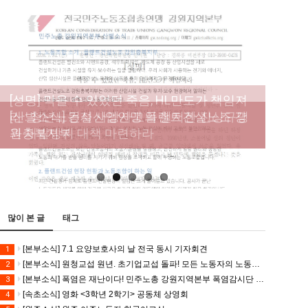
[성명] 막을 수 있었던 죽음, HL만도가 책임져
라 : 청년노동자 사망사고의 철저한 진상규명
[산별소식] 건설산업연맹 플랜트건설노조 강
[강릉,속초,원주,춘천] 폭염감시단 사업 이모저
[조합원☆인터뷰] 서비스연맹 전국학교비정
과 재발방지 대책 마련하라
원충북지부
모
규직노동조합 강원지부 김유미 춘천지회장
[본부소식] 강원지역 노동자 합창단 모임
많이 본 글
태그
[본부소식] 7.1 요양보호사의 날 전국 동시 기자회견
1
[본부소식] 원청교섭 원년. 초기업교섭 돌파! 모든 노동자의 노동기본권 쟁취! 민주노총 7.15 총파업대회
2
[본부소식] 폭염은 재난이다! 민주노총 강원지역본부 폭염감시단 선포 기자회견
3
[속초소식] 영화 <3학년 2학기> 공동체 상영회
4