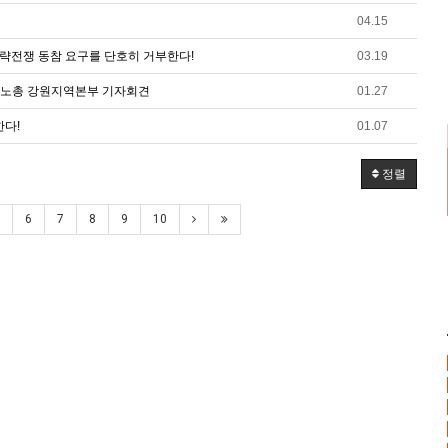
04.15
침략전쟁 동참 요구를 단호히 거부한다!
03.19
민주노총 강원지역본부 기자회견
01.27
한다!
01.07
정렬
6
7
8
9
10