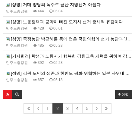
[성명] 거대 양당의 독주로 끝난 지방선거 아쉽다
민주노총강원
444
06.04
[성명] 노동정책과 공약이 빠진 도지사 선거 총체적 유감이다
민주노총강원
428
06.01
[성명] 국정농단 박근혜를 등에 업은 국민의힘의 선거 농단과 ‘1심 유죄’ 신경호 교육감후보의 몰염치함을 강력히 규탄한다!
민주노총강원
485
05.28
[기자회견] 학생과 노동자가 행복한 강원교육 개혁을 위하여 강삼영 후보를 지지합니다!!
민주노총강원
392
05.28
[성명] 강원 도민의 생존과 한반도 평화 위협하는 일본 자위대 진출 시도, 강원 노동자의 이름으로 단호히 거부한다!
민주노총강원
657
05.18
정렬
1
2
3
4
5