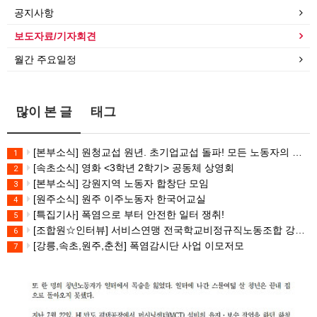
공지사항
보도자료/기자회견
월간 주요일정
많이 본 글
태그
[본부소식] 원청교섭 원년. 초기업교섭 돌파! 모든 노동자의 노동기본권 쟁취! 민주노총 7.15 총파업대회
1
[속초소식] 영화 <3학년 2학기> 공동체 상영회
2
[본부소식] 강원지역 노동자 합창단 모임
3
[원주소식] 원주 이주노동자 한국어교실
4
[특집기사] 폭염으로 부터 안전한 일터 쟁취!
5
[조합원☆인터뷰] 서비스연맹 전국학교비정규직노동조합 강원지부 김유미 춘천지회장
6
[강릉,속초,원주,춘천] 폭염감시단 사업 이모저모
7