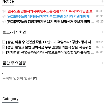
Notice
+
[민주노총 강릉지역지부]민주노총 강릉지역지부 제12기 임원 보궐선거결과 공고
03.31
[공고]민주노총 태백정선지역지부 2026년 정기 대의원대회 재소집 건
03.31
[공고]민주노총 강릉지역지부 12기 임원 보궐선거 후보자 확정 공고
03.25
보도/기자회견
+
[성명] 막을 수 있었던 죽음, HL만도가 책임져라 : 청년노동자 사망사고의 철저한 진상규명과 재발방지 대책 마련하라
9일전
[성명] 통일교 불법 정치자금 수수 권성동 의원직 상실, 사필귀정이다
07.16
[기자회견] 폭염은 재난이다! 폭염으로부터 안전한 일터를 위한 민주노총 강원지역본부 폭염감시단 선포 기자회견
07.01
월간 주요일정
+
등록된 일정이 없습니다.
Category