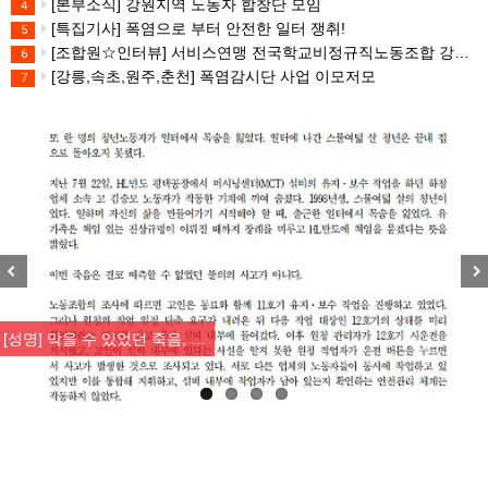
[본부소식] 강원지역 노동자 합창단 모임
4
[특집기사] 폭염으로 부터 안전한 일터 쟁취!
5
[조합원☆인터뷰] 서비스연맹 전국학교비정규직노동조합 강원지부 김유미 춘천지회장
6
[강릉,속초,원주,춘천] 폭염감시단 사업 이모저모
7
Previous
Nex
[성명] 막을 수 있었던 죽음, …