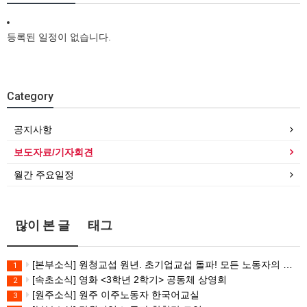
등록된 일정이 없습니다.
Category
공지사항
보도자료/기자회견
월간 주요일정
많이 본 글
태그
[본부소식] 원청교섭 원년. 초기업교섭 돌파! 모든 노동자의 노동기본권 쟁취! 민주노총 7.15 총파업대회
1
[속초소식] 영화 <3학년 2학기> 공동체 상영회
2
[원주소식] 원주 이주노동자 한국어교실
3