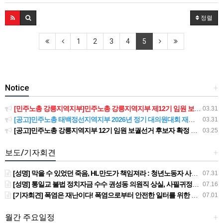
정렬
1
2
3
4
5
Notice
+
[민주노총 강릉지역지부]민주노총 강릉지역지부 제12기 임원 보궐선거결과 공고
03.31
[공고]민주노총 태백정선지역지부 2026년 정기 대의원대회 재소집 건
03.31
[공고]민주노총 강릉지역지부 12기 임원 보궐선거 후보자 확정 공고
03.25
보도/기자회견
+
[성명] 막을 수 있었던 죽음, HL만도가 책임져라 : 청년노동자 사망사고의 철저한 진상규명과 재발방지 대책 마련하라
07.31
[성명] 통일교 불법 정치자금 수수 권성동 의원직 상실, 사필귀정이다
07.16
[기자회견] 폭염은 재난이다! 폭염으로부터 안전한 일터를 위한 민주노총 강원지역본부 폭염감시단 선포 기자회견
07.01
월간 주요일정
+