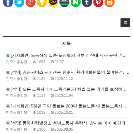
제목
[기자회견] 노동정책 실종-노정협의 거부 김진태 지사 규탄 기자회견
민주노총강원
1068
01.07
[성명] 공공서비스 지키려는 원주시 환경미화원들의 철야농성, 원주시시설관리공단은 가로 청소 구간 축소와 환경미화원 강제순환배치 계획을 즉시 철회하라!
민주노총강원
1125
2025.11.12
[성명] 모든 노동자에게 노동기본권! 차별 없는 권리를 보장하라! 특수고용·플랫폼노동자의 노동자성은 명확하다. 노동기본권 보장하라!
민주노총강원
1114
2025.11.04
[기자회견] 5천만 국민 돌보는 200만 돌봄노동자! 돌봄노동자 처우개선, 노동기본권 보장하라
민주노총강원
1092
2025.10.31
[성명] 동해화력발전소 청년노동자 추락사, 참사는 이미 예견되어 있었다.
민주노총강원
1300
2025.08.05