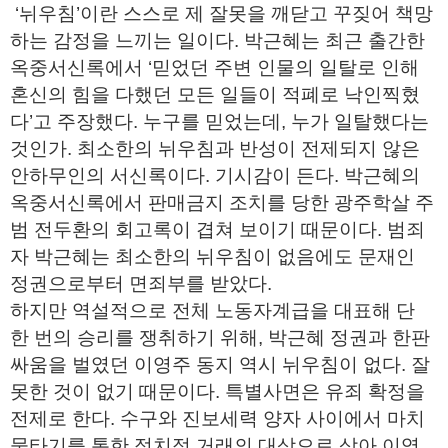
‘뉘우침’이란 스스로 제 잘못을 깨닫고 꾸짖어 책망
하는 감정을 느끼는 일이다. 박근혜는 최근 출간한
옥중서신록에서 ‘믿었던 주변 인물의 일탈로 인해
혼신의 힘을 다했던 모든 일들이 적폐로 낙인찍혔
다’고 주장했다. 누구를 믿었는데, 누가 일탈했다는
것인가. 최소한의 뉘우침과 반성이 전제되지 않은
안하무인의 서신록이다. 기시감이 든다. 박근혜의
옥중서신록에서 판매금지 조치를 당한 광주학살 주
범 전두환의 회고록이 겹쳐 보이기 때문이다. 범죄
자 박근혜는 최소한의 뉘우침이 없음에도 문재인
정권으로부터 면죄부를 받았다.
하지만 역설적으로 전체 노동자계급을 대표해 단
한 번의 승리를 쟁취하기 위해, 박근혜 정권과 한판
싸움을 벌였던 이영주 동지 역시 뉘우침이 없다. 잘
못한 것이 없기 때문이다. 특별사면은 유죄 확정을
전제로 한다. 수구와 진보세력 양자 사이에서 마치
물타기를 통한 정치적 거래의 대상으로 삼아 이영