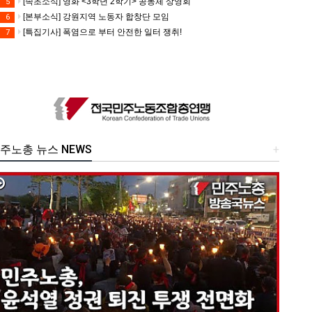
[속초소식] 영화 <3학년 2학기> 공동체 상영회
5
[본부소식] 강원지역 노동자 합창단 모임
6
[특집기사] 폭염으로 부터 안전한 일터 쟁취!
7
주노총 뉴스 NEWS
+