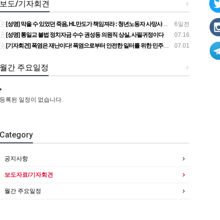
보도/기자회견
+
[성명] 막을 수 있었던 죽음, HL만도가 책임져라 : 청년노동자 사망사고의 철저한 진상규명과 재발방지 대책 마련하라
6일전
[성명] 통일교 불법 정치자금 수수 권성동 의원직 상실, 사필귀정이다
07.16
[기자회견] 폭염은 재난이다! 폭염으로부터 안전한 일터를 위한 민주노총 강원지역본부 폭염감시단 선포 기자회견
07.01
월간 주요일정
+
등록된 일정이 없습니다.
Category
공지사항
보도자료/기자회견
월간 주요일정