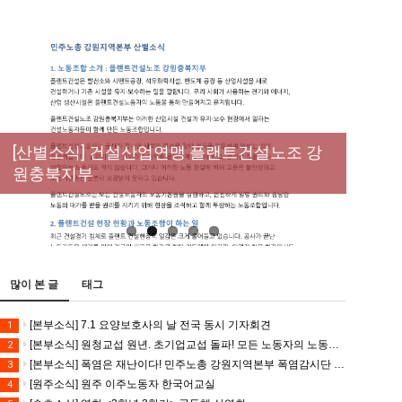
New
[성명] 막을 수 있었던 죽음, HL만도가 책임져
라 : 청년노동자 사망사고의 철저한 진상규명
[산별소식] 건설산업연맹 플랜트건설노조 강
[강릉,속초,원주,춘천] 폭염감시단 사업 이모저
[조합원☆인터뷰] 서비스연맹 전국학교비정
과 재발방지 대책 마련하라
원충북지부
모
규직노동조합 강원지부 김유미 춘천지회장
[본부소식] 강원지역 노동자 합창단 모임
많이 본 글
태그
[본부소식] 7.1 요양보호사의 날 전국 동시 기자회견
1
[본부소식] 원청교섭 원년. 초기업교섭 돌파! 모든 노동자의 노동기본권 쟁취! 민주노총 7.15 총파업대회
2
[본부소식] 폭염은 재난이다! 민주노총 강원지역본부 폭염감시단 선포 기자회견
3
[원주소식] 원주 이주노동자 한국어교실
4