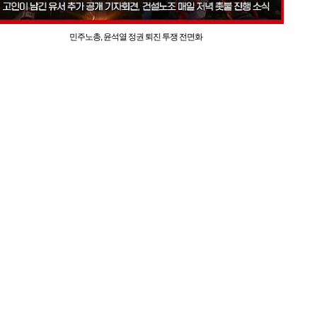
민주노총, 윤석열 정권 퇴진 투쟁 전면화