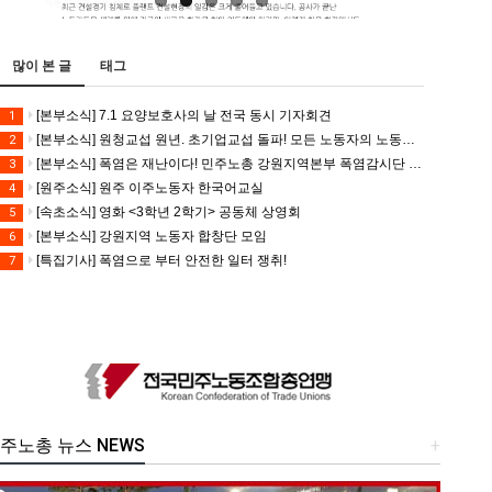
많이 본 글
태그
[본부소식] 7.1 요양보호사의 날 전국 동시 기자회견
1
[본부소식] 원청교섭 원년. 초기업교섭 돌파! 모든 노동자의 노동기본권 쟁취! 민주노총 7.15 총파업대회
2
[본부소식] 폭염은 재난이다! 민주노총 강원지역본부 폭염감시단 선포 기자회견
3
[원주소식] 원주 이주노동자 한국어교실
4
[속초소식] 영화 <3학년 2학기> 공동체 상영회
5
[본부소식] 강원지역 노동자 합창단 모임
6
[특집기사] 폭염으로 부터 안전한 일터 쟁취!
7
주노총 뉴스 NEWS
+