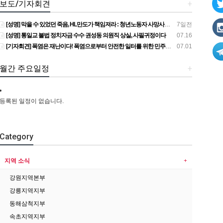
보도/기자회견
+
[성명] 막을 수 있었던 죽음, HL만도가 책임져라 : 청년노동자 사망사고의 철저한 진상규명과 재발방지 대책 마련하라
7일전
[성명] 통일교 불법 정치자금 수수 권성동 의원직 상실, 사필귀정이다
07.16
[기자회견] 폭염은 재난이다! 폭염으로부터 안전한 일터를 위한 민주노총 강원지역본부 폭염감시단 선포 기자회견
07.01
월간 주요일정
+
등록된 일정이 없습니다.
Category
지역 소식
강원지역본부
강릉지역지부
동해삼척지부
속초지역지부