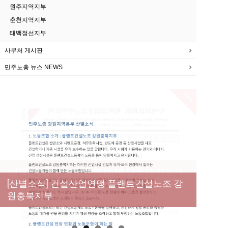
원주지역지부
춘천지역지부
태백정선지부
사무처 게시판
민주노총 뉴스 NEWS
New
[성명] 막을 수 있었던 죽음, HL만도가 책임져
라 : 청년노동자 사망사고의 철저한 진상규명
[산별소식] 건설산업연맹 플랜트건설노조 강
[강릉,속초,원주,춘천] 폭염감시단 사업 이모저
[조합원☆인터뷰] 서비스연맹 전국학교비정
과 재발방지 대책 마련하라
원충북지부
모
규직노동조합 강원지부 김유미 춘천지회장
[본부소식] 강원지역 노동자 합창단 모임