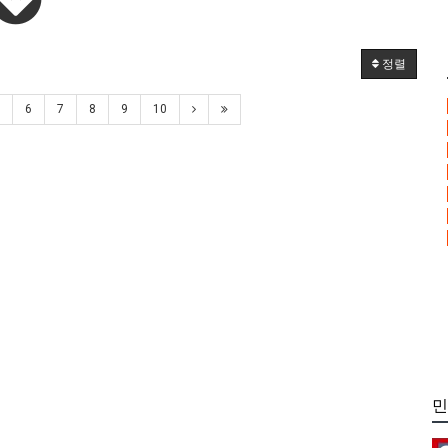
정렬
6
7
8
9
10
민