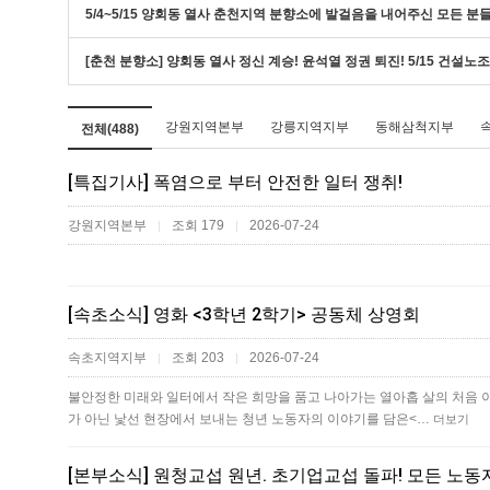
5/4~5/15 양회동 열사 춘천지역 분향소에 발걸음을 내어주신 모든 
[춘천 분향소] 양회동 열사 정신 계승! 윤석열 정권 퇴진! 5/15 건설
강원지역본부
강릉지역지부
동해삼척지부
전체(488)
[특집기사] 폭염으로 부터 안전한 일터 쟁취!
강원지역본부
조회 179
2026-07-24
|
|
[속초소식] 영화 <3학년 2학기> 공동체 상영회
속초지역지부
조회 203
2026-07-24
|
|
불안정한 미래와 일터에서 작은 희망을 품고 나아가는 열아홉 살의 처음 
가 아닌 낯선 현장에서 보내는 청년 노동자의 이야기를 담은<…
더보기