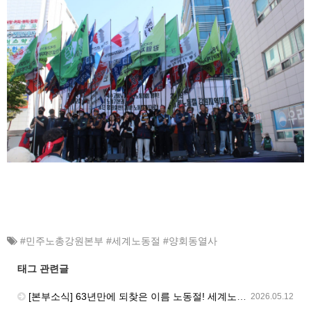
#민주노총강원본부 #세계노동절 #양회동열사
태그 관련글
[본부소식] 63년만에 되찾은 이름 노동절! 세계노동절 강원지역대회를 보다!
2026.05.12