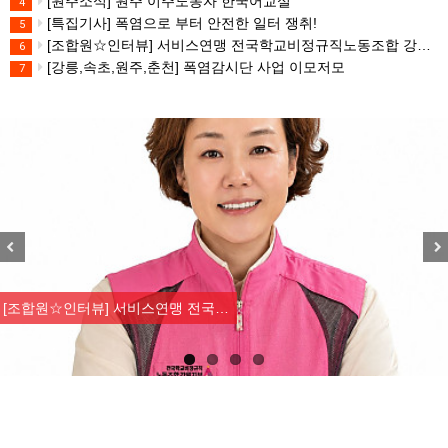
[원주소식] 원주 이주노동자 한국어교실
4
[특집기사] 폭염으로 부터 안전한 일터 쟁취!
5
[조합원☆인터뷰] 서비스연맹 전국학교비정규직노동조합 강원지부 김유미 춘천지회장
6
[강릉,속초,원주,춘천] 폭염감시단 사업 이모저모
7
Previous
Nex
[조합원☆인터뷰] 서비스연맹 전국…