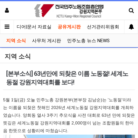
회견
미디어|문서 자료실
공유게시판
선거관리위원회
지역 소식
사무처 게시판
민주노총 뉴스 NEWS
지역 소식
[본부소식] 63년만에 되찾은 이름 노동절! 세계노
동절 강원지역대회를 보다!
5월 1일(금) 오늘 민주노총 강원본부(본부장 김남순)는 '노동절'이라
는 이름을 되찾은 첫해인 2026년 세계노동절 강원지역대회를 개최하
였습니다. 양회동 열사 3주기 추모식을 사전 대회로 63년 만에 되찾은
뜻깊은 세계노동절 강원지역대회를 2,000명이 넘는 조합원들의 한마
음 한뜻으로 성황리에 마쳤습니다.