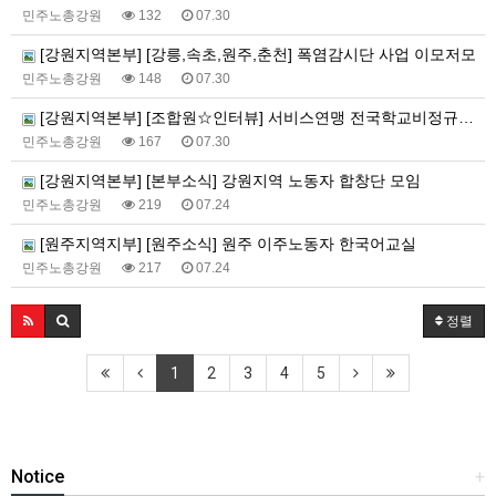
민주노총강원
132
07.30
[강원지역본부] [강릉,속초,원주,춘천] 폭염감시단 사업 이모저모
민주노총강원
148
07.30
[강원지역본부] [조합원☆인터뷰] 서비스연맹 전국학교비정규직노동조합 강원지부 김유미 춘천지회장
민주노총강원
167
07.30
[강원지역본부] [본부소식] 강원지역 노동자 합창단 모임
민주노총강원
219
07.24
[원주지역지부] [원주소식] 원주 이주노동자 한국어교실
민주노총강원
217
07.24
정렬
1
2
3
4
5
Notice
+