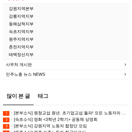
강원지역본부
강릉지역지부
동해삼척지부
속초지역지부
원주지역지부
춘천지역지부
태백정선지부
사무처 게시판
민주노총 뉴스 NEWS
많이 본 글
태그
[본부소식] 원청교섭 원년. 초기업교섭 돌파! 모든 노동자의 노동기본권 쟁취! 민주노총 7.15 총파업대회
1
[속초소식] 영화 <3학년 2학기> 공동체 상영회
2
[본부소식] 강원지역 노동자 합창단 모임
3