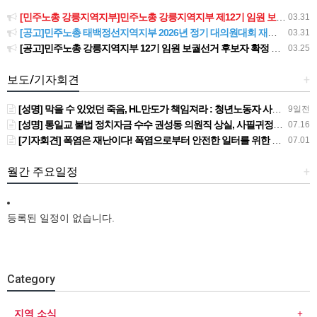
[민주노총 강릉지역지부]민주노총 강릉지역지부 제12기 임원 보궐선거결과 공고
03.31
[공고]민주노총 태백정선지역지부 2026년 정기 대의원대회 재소집 건
03.31
[공고]민주노총 강릉지역지부 12기 임원 보궐선거 후보자 확정 공고
03.25
보도/기자회견
+
[성명] 막을 수 있었던 죽음, HL만도가 책임져라 : 청년노동자 사망사고의 철저한 진상규명과 재발방지 대책 마련하라
9일전
[성명] 통일교 불법 정치자금 수수 권성동 의원직 상실, 사필귀정이다
07.16
[기자회견] 폭염은 재난이다! 폭염으로부터 안전한 일터를 위한 민주노총 강원지역본부 폭염감시단 선포 기자회견
07.01
월간 주요일정
+
등록된 일정이 없습니다.
Category
지역 소식