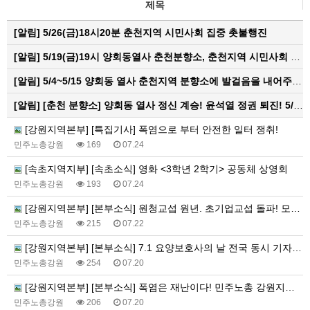
제목
[알림]
5/26(금)18시20분 춘천지역 시민사회 집중 촛불행진
[알림]
5/19(금)19시 양회동열사 춘천분향소, 춘천지역 시민사회 집중촛불문화제
[알림]
5/4~5/15 양회동 열사 춘천지역 분향소에 발걸음을 내어주신 모든 분들께 감사인사를 올립니다.
[알림]
[춘천 분향소] 양회동 열사 정신 계승! 윤석열 정권 퇴진! 5/15 건설노조 파업전야 춘천 현수막 대첩 활동 보고
[강원지역본부] [특집기사] 폭염으로 부터 안전한 일터 쟁취!
민주노총강원
169
07.24
[속초지역지부] [속초소식] 영화 <3학년 2학기> 공동체 상영회
민주노총강원
193
07.24
[강원지역본부] [본부소식] 원청교섭 원년. 초기업교섭 돌파! 모든 노동자의 노동기본권 쟁취! 민주노총 7.15 총파업대회
민주노총강원
215
07.22
[강원지역본부] [본부소식] 7.1 요양보호사의 날 전국 동시 기자회견
민주노총강원
254
07.20
[강원지역본부] [본부소식] 폭염은 재난이다! 민주노총 강원지역본부 폭염감시단 선포 기자회견
민주노총강원
206
07.20