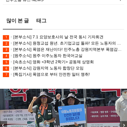
많이 본 글
태그
[본부소식] 7.1 요양보호사의 날 전국 동시 기자회견
1
[본부소식] 원청교섭 원년. 초기업교섭 돌파! 모든 노동자의 노동기본권 쟁취! 민주노총 7.15 총파업대회
2
[본부소식] 폭염은 재난이다! 민주노총 강원지역본부 폭염감시단 선포 기자회견
3
[원주소식] 원주 이주노동자 한국어교실
4
[속초소식] 영화 <3학년 2학기> 공동체 상영회
5
[본부소식] 강원지역 노동자 합창단 모임
6
[특집기사] 폭염으로 부터 안전한 일터 쟁취!
7