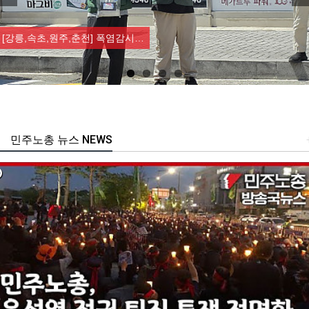
Previous
Nex
[강릉,속초,원주,춘천] 폭염감시…
민주노총 뉴스 NEWS