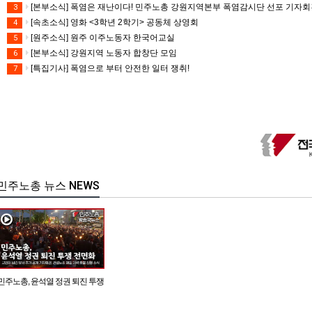
[본부소식] 폭염은 재난이다! 민주노총 강원지역본부 폭염감시단 선포 기자
3
[속초소식] 영화 <3학년 2학기> 공동체 상영회
4
[원주소식] 원주 이주노동자 한국어교실
5
[본부소식] 강원지역 노동자 합창단 모임
6
[특집기사] 폭염으로 부터 안전한 일터 쟁취!
7
민주노총 뉴스 NEWS
민주노총, 윤석열 정권 퇴진 투쟁
전면화