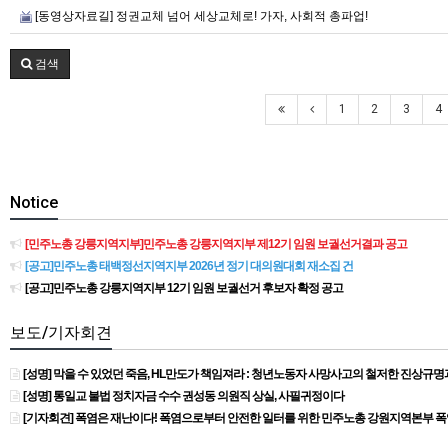
[동영상자료길] 정권교체 넘어 세상교체로! 가자, 사회적 총파업!
검색
1
2
3
4
Notice
[민주노총 강릉지역지부]민주노총 강릉지역지부 제12기 임원 보궐선거결과 공고
[공고]민주노총 태백정선지역지부 2026년 정기 대의원대회 재소집 건
[공고]민주노총 강릉지역지부 12기 임원 보궐선거 후보자 확정 공고
보도/기자회견
[성명] 막을 수 있었던 죽음, HL만도가 책임져라 : 청년노동자 사망사고의 철저한 진상규
[성명] 통일교 불법 정치자금 수수 권성동 의원직 상실, 사필귀정이다
[기자회견] 폭염은 재난이다! 폭염으로부터 안전한 일터를 위한 민주노총 강원지역본부 