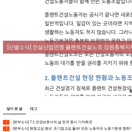
[성명] 막을 수 있었던 죽음, HL만도가 책임져라 :
[산별소식] 건설산업연맹 플랜트건설노조 강원충북지
[강릉,속초,원주,춘천] 폭염감시단 사업 이모저모
[조합원☆인터뷰] 서비스연맹 전국학교비정규직노동
[본부소식] 강원지역 노동자 합창단 모임
많이 본 글
태그
[본부소식] 7.1 요양보호사의 날 전국 동시 기자회견
1
[본부소식] 원청교섭 원년. 초기업교섭 돌파! 모든 노동자의 노동기본권 쟁취! 
2