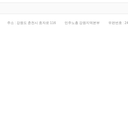
주소 : 강원도 춘천시 효자로 116
민주노총 강원지역본부
우편번호 : 24