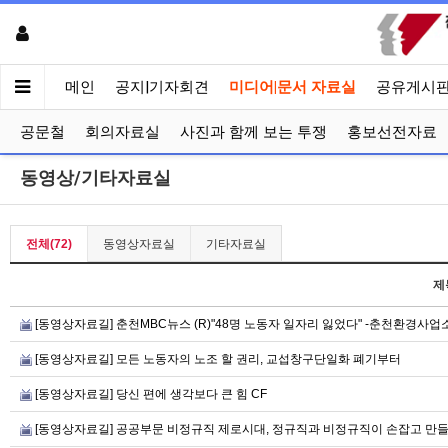
메인
공지|기자회견
미디어|문서 자료실
공유게시
공문철
회의자료실
사진과 함께 보는 투쟁
홍보선전자료
동영상/기타자료실
전체(72)
동영상자료실
기타자료실
제
[동영상자료길] 춘천MBC뉴스 (R)"48명 노동자 일자리 잃었다" -춘천환경사
[동영상자료길] 모든 노동자의 노조 할 권리, 교섭창구단일화 폐기부터
[동영상자료길] 당신 편에 생각보다 큰 힘 CF
[동영상자료길] 공공부문 비정규직 제로시대, 정규직과 비정규직이 손잡고 만