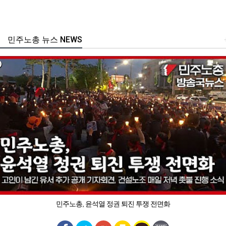
민주노총 뉴스 NEWS
민주노총, 윤석열 정권 퇴진 투쟁 전면화