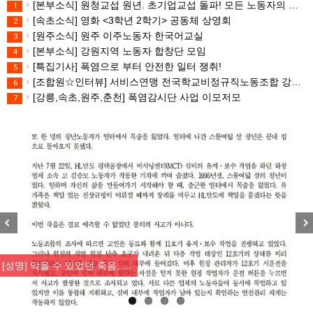
[본부소식] 원청교섭 원년. 초기업교섭 돌파! 모든 노동자의 노동기본권 쟁취! 민주노총 7.15 총파업대회
1
[속초소식] 영화 <3학년 2학기> 공동체 상영회
2
[원주소식] 원주 이주노동자 한국어교실
3
[본부소식] 강원지역 노동자 합창단 모임
4
[특집기사] 폭염으로 부터 안전한 일터 쟁취!
5
[조합원☆인터뷰] 서비스연맹 전국학교비정규직노동조합 강원지부 김유미 춘천지회장
6
[강릉,속초,원주,춘천] 폭염감시단 사업 이모저모
7
Previous
Nex
[성명] 막을 수 있었던 죽음, …