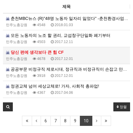
제목
춘천MBC뉴스 (R)"48명 노동자 일자리 잃었다" -춘천환경사업소 천막농성85일차 해고19일째
민주노총강원
4548
2018.01.03
모든 노동자의 노조 할 권리, 교섭창구단일화 폐기부터
민주노총강원
4503
2017.12.11
당신 편에 생각보다 큰 힘 CF
민주노총강원
4678
2017.12.01
공공부문 비정규직 제로시대, 정규직과 비정규직이 손잡고 만들겠습니다
민주노총강원
3918
2017.12.01
정권교체 넘어 세상교체로! 가자, 사회적 총파업!
민주노총강원
4367
2017.04.06
정렬
6
7
8
9
10