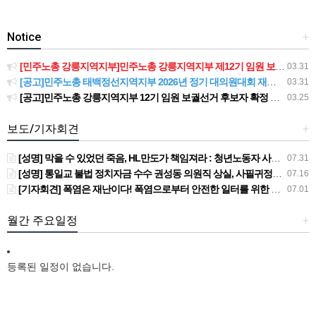
Notice
+
[민주노총 강릉지역지부]민주노총 강릉지역지부 제12기 임원 보궐선거결과 공고
03.31
[공고]민주노총 태백정선지역지부 2026년 정기 대의원대회 재소집 건
03.31
[공고]민주노총 강릉지역지부 12기 임원 보궐선거 후보자 확정 공고
03.25
보도/기자회견
+
[성명] 막을 수 있었던 죽음, HL만도가 책임져라 : 청년노동자 사망사고의 철저한 진상규명과 재발방지 대책 마련하라
07.31
[성명] 통일교 불법 정치자금 수수 권성동 의원직 상실, 사필귀정이다
07.16
[기자회견] 폭염은 재난이다! 폭염으로부터 안전한 일터를 위한 민주노총 강원지역본부 폭염감시단 선포 기자회견
07.01
월간 주요일정
+
등록된 일정이 없습니다.