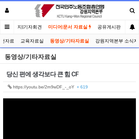
메인
공지|기자회견
미디어|문서 자료실
공유게시판
선거
선전자료
교육자료실
동영상/기타자료실
강원지역본부 소식지
동영상/기타자료실
당신 편에 생각보다 큰 힘 CF
https://youtu.be/2m9wDF_-_oY
+ 619