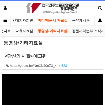
메인
공지|기자회견
미디어|문서 자료실
공유게시판
선거관
선전자료
교육자료실
동영상/기타자료실
강원지역본부 소식지
동영상/기타자료실
<당신의 사월> 예고편
https://youtu.be/NmXU90oZ3_4
+ 623