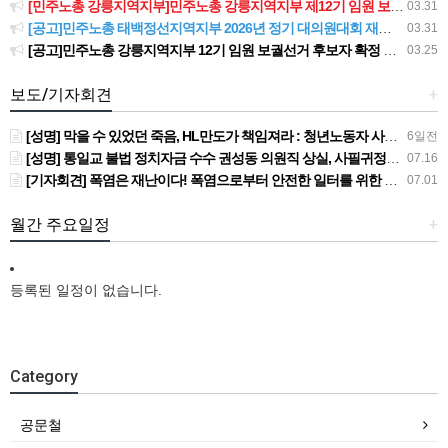
[민주노총 강릉지역지부]민주노총 강릉지역지부 제12기 임원 보궐선거결과 공고
03.31
[공고]민주노총 태백정선지역지부 2026년 정기 대의원대회 재소집 건
03.31
[공고]민주노총 강릉지역지부 12기 임원 보궐선거 후보자 확정 공고
03.25
보도/기자회견
+
[성명] 막을 수 있었던 죽음, HL만도가 책임져라 : 청년노동자 사망사고의 철저한 진상규명과 재발방지 대책 마련하라
6일전
[성명] 통일교 불법 정치자금 수수 권성동 의원직 상실, 사필귀정이다
07.16
[기자회견] 폭염은 재난이다! 폭염으로부터 안전한 일터를 위한 민주노총 강원지역본부 폭염감시단 선포 기자회견
07.01
월간 주요일정
+
등록된 일정이 없습니다.
Category
공문철