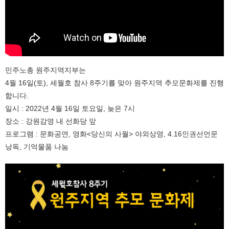
민주노총 원주지역지부는
4월 16일(토), 세월호 참사 8주기를 맞아 원주지역 추모문화제를 진행
합니다.
일시 : 2022년 4월 16일 토요일, 늦은 7시
장소 : 강원감영 내 선화당 앞
프로그램 : 문화공연, 영화<당신의 사월> 야외상영, 4.16인권선언문
낭독, 기억물품 나눔