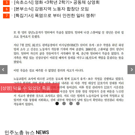
[속초소식] 영화 <3학년 2학기> 공동체 상영회
5
[본부소식] 강원지역 노동자 합창단 모임
6
[특집기사] 폭염으로 부터 안전한 일터 쟁취!
7
Previous
Nex
[성명] 막을 수 있었던 죽음, …
민주노총 뉴스 NEWS