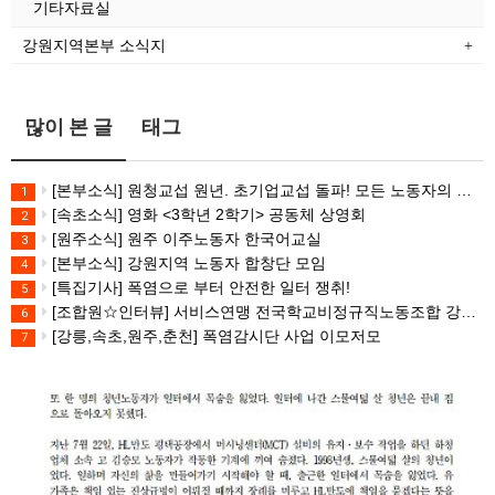
기타자료실
강원지역본부 소식지
많이 본 글
태그
[본부소식] 원청교섭 원년. 초기업교섭 돌파! 모든 노동자의 노동기본권 쟁취! 민주노총 7.15 총파업대회
1
[속초소식] 영화 <3학년 2학기> 공동체 상영회
2
[원주소식] 원주 이주노동자 한국어교실
3
[본부소식] 강원지역 노동자 합창단 모임
4
[특집기사] 폭염으로 부터 안전한 일터 쟁취!
5
[조합원☆인터뷰] 서비스연맹 전국학교비정규직노동조합 강원지부 김유미 춘천지회장
6
[강릉,속초,원주,춘천] 폭염감시단 사업 이모저모
7