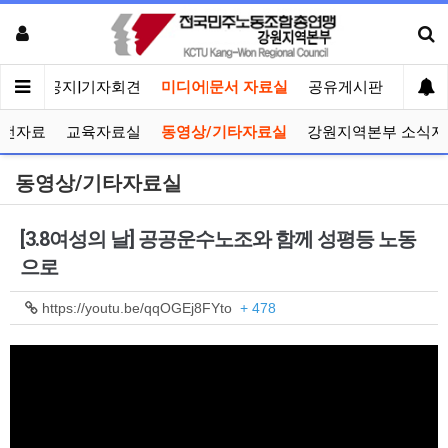
메인
공지|기자회견
미디어|문서 자료실
공유게시판
선거관
선전자료
교육자료실
동영상/기타자료실
강원지역본부 소식지
동영상/기타자료실
[3.8여성의 날] 공공운수노조와 함께 성평등 노동
으로
https://youtu.be/qqOGEj8FYto
+ 478