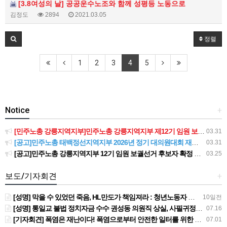
[3.8여성의 날] 공공운수노조와 함께 성평등 노동으로
김정도
2894
2021.03.05
정렬
1
2
3
4
5
Notice
+
[민주노총 강릉지역지부]민주노총 강릉지역지부 제12기 임원 보궐선거결과 공고
03.31
[공고]민주노총 태백정선지역지부 2026년 정기 대의원대회 재소집 건
03.31
[공고]민주노총 강릉지역지부 12기 임원 보궐선거 후보자 확정 공고
03.25
보도/기자회견
+
[성명] 막을 수 있었던 죽음, HL만도가 책임져라 : 청년노동자 사망사고의 철저한 진상규명과 재발방지 대책 마련하라
10일전
[성명] 통일교 불법 정치자금 수수 권성동 의원직 상실, 사필귀정이다
07.16
[기자회견] 폭염은 재난이다! 폭염으로부터 안전한 일터를 위한 민주노총 강원지역본부 폭염감시단 선포 기자회견
07.01