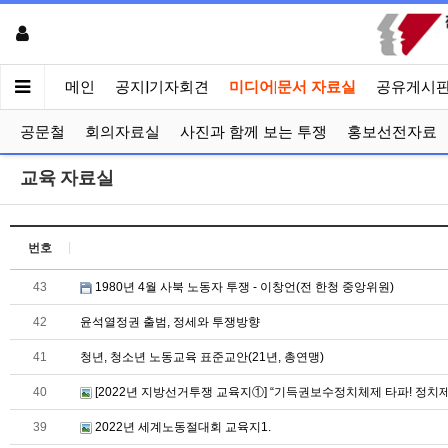
메인
공지|기자회견
미디어|문서 자료실
공유게시
공문철
회의자료실
사진과 함께 보는 투쟁
홍보선전자료
교육 자료실
번호
43
1980년 4월 사북 노동자 투쟁 - 이창언(전 한청 중앙위원)
42
윤석열정권 출범, 정세와 투쟁방향
41
청년, 청소년 노동교육 표준교안(21년, 총연맹)
40
[2022년 지방선거투쟁 교육지①] “기득권보수정치체제 타파! 정치제
39
2022년 세계노동절대회 교육지1.