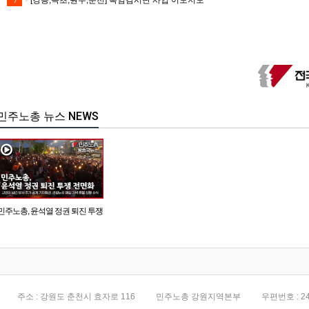
[강릉,속초,원주,춘천] 폭염감시단 사업 이모저모
7
민주노총 뉴스 NEWS
민주노총, 윤석열 정권 퇴진 투쟁
전면화
주소 : 강원도 춘천시 효자로 116
민주노총 강원지역본부
우편번호 : 24