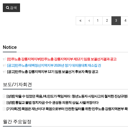
검색
1
2
3
4
Notice
[민주노총 강릉지역지부]민주노총 강릉지역지부 제12기 임원 보궐선거결과 공고
[공고]민주노총 태백정선지역지부 2026년 정기 대의원대회 재소집 건
[공고]민주노총 강릉지역지부 12기 임원 보궐선거 후보자 확정 공고
보도/기자회견
[성명] 막을 수 있었던 죽음, HL만도가 책임져라 : 청년노동자 사망사고의 철저한 진상규
[성명] 통일교 불법 정치자금 수수 권성동 의원직 상실, 사필귀정이다
[기자회견] 폭염은 재난이다! 폭염으로부터 안전한 일터를 위한 민주노총 강원지역본부 
월간 주요일정