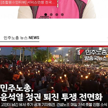
[조합원☆인터뷰] 서비스연맹 전국…
민주노총 뉴스 NEWS