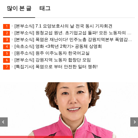
많이 본 글
태그
[본부소식] 7.1 요양보호사의 날 전국 동시 기자회견
1
[본부소식] 원청교섭 원년. 초기업교섭 돌파! 모든 노동자의 노동기본권 쟁취! 민주노총 7.15 총파업대회
2
[본부소식] 폭염은 재난이다! 민주노총 강원지역본부 폭염감시단 선포 기자회견
3
[속초소식] 영화 <3학년 2학기> 공동체 상영회
4
[원주소식] 원주 이주노동자 한국어교실
5
[본부소식] 강원지역 노동자 합창단 모임
6
[특집기사] 폭염으로 부터 안전한 일터 쟁취!
7
Previous
Nex