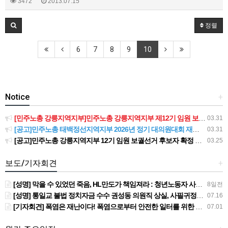
3472
2013.07.15
정렬
6
7
8
9
10
Notice
+
[민주노총 강릉지역지부]민주노총 강릉지역지부 제12기 임원 보궐선거결과 공고
03.31
[공고]민주노총 태백정선지역지부 2026년 정기 대의원대회 재소집 건
03.31
[공고]민주노총 강릉지역지부 12기 임원 보궐선거 후보자 확정 공고
03.25
보도/기자회견
+
[성명] 막을 수 있었던 죽음, HL만도가 책임져라 : 청년노동자 사망사고의 철저한 진상규명과 재발방지 대책 마련하라
8일전
[성명] 통일교 불법 정치자금 수수 권성동 의원직 상실, 사필귀정이다
07.16
[기자회견] 폭염은 재난이다! 폭염으로부터 안전한 일터를 위한 민주노총 강원지역본부 폭염감시단 선포 기자회견
07.01