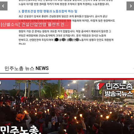
Previous
Nex
[산별소식] 건설산업연맹 플랜트건…
민주노총 뉴스 NEWS