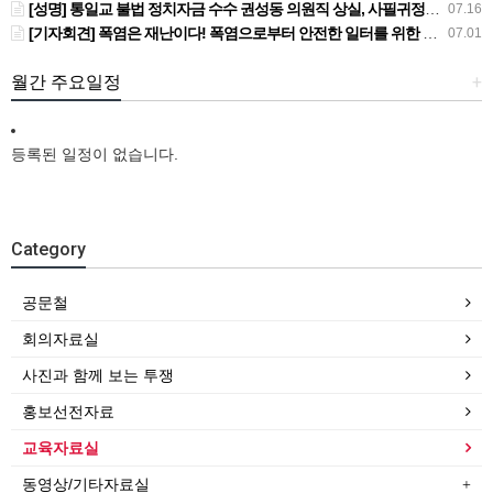
[성명] 통일교 불법 정치자금 수수 권성동 의원직 상실, 사필귀정이다
07.16
[기자회견] 폭염은 재난이다! 폭염으로부터 안전한 일터를 위한 민주노총 강원지역본부 폭염감시단 선포 기자회견
07.01
월간 주요일정
+
등록된 일정이 없습니다.
Category
공문철
회의자료실
사진과 함께 보는 투쟁
홍보선전자료
교육자료실
동영상/기타자료실