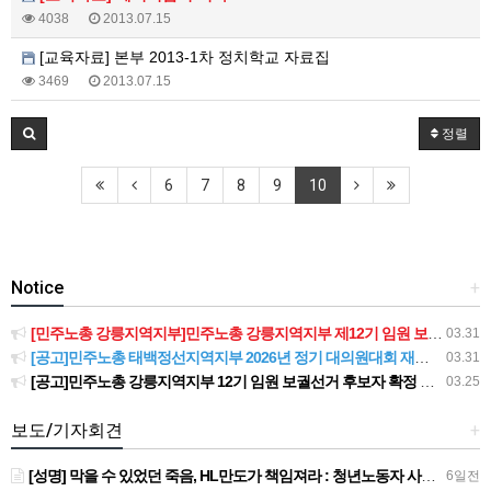
4038
2013.07.15
[교육자료] 본부 2013-1차 정치학교 자료집
3469
2013.07.15
정렬
6
7
8
9
10
Notice
+
[민주노총 강릉지역지부]민주노총 강릉지역지부 제12기 임원 보궐선거결과 공고
03.31
[공고]민주노총 태백정선지역지부 2026년 정기 대의원대회 재소집 건
03.31
[공고]민주노총 강릉지역지부 12기 임원 보궐선거 후보자 확정 공고
03.25
보도/기자회견
+
[성명] 막을 수 있었던 죽음, HL만도가 책임져라 : 청년노동자 사망사고의 철저한 진상규명과 재발방지 대책 마련하라
6일전