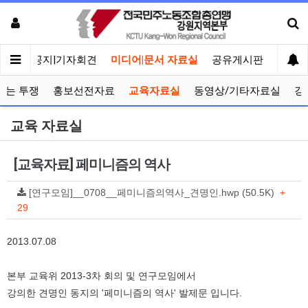
메인
공지|기자회견
미디어|문서 자료실
공유게시판
선거관
보는 투쟁
홍보선전자료
교육자료실
동영상/기타자료실
강
교육 자료실
[교육자료] 페미니즘의 역사
[연구모임]__0708__페미니즘의역사_견명인.hwp (50.5K)
+
29
2013.07.08
본부 교육위 2013-3차 회의 및 연구모임에서
강의한 견명인 동지의 '페미니즘의 역사' 발제문 입니다.