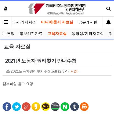
메인
공지|기자회견
미디어|문서 자료실
공유게시판
선거관
보는 투쟁
홍보선전자료
교육자료실
동영상/기타자료실
강
교육 자료실
2021년 노동자 권리찾기 안내수첩
2021노동자권리찾기수첩.pdf (2.3M)
+ 24
첨부파일 참고 요망.