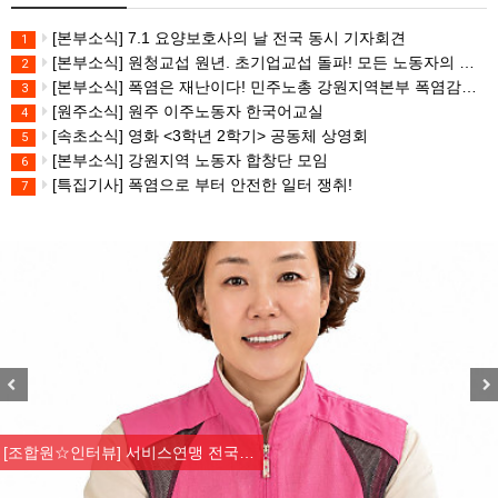
[본부소식] 7.1 요양보호사의 날 전국 동시 기자회견
1
[본부소식] 원청교섭 원년. 초기업교섭 돌파! 모든 노동자의 노동기본권 쟁취! 민주노총 7.15 총파업대회
2
[본부소식] 폭염은 재난이다! 민주노총 강원지역본부 폭염감시단 선포 기자회견
3
[원주소식] 원주 이주노동자 한국어교실
4
[속초소식] 영화 <3학년 2학기> 공동체 상영회
5
[본부소식] 강원지역 노동자 합창단 모임
6
[특집기사] 폭염으로 부터 안전한 일터 쟁취!
7
Previous
Nex
[조합원☆인터뷰] 서비스연맹 전국…