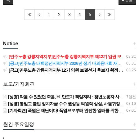
정렬
1
2
3
4
5
Notice
+
[민주노총 강릉지역지부]민주노총 강릉지역지부 제12기 임원 보궐선거결과 공고
03.31
[공고]민주노총 태백정선지역지부 2026년 정기 대의원대회 재소집 건
03.31
[공고]민주노총 강릉지역지부 12기 임원 보궐선거 후보자 확정 공고
03.25
보도/기자회견
+
[성명] 막을 수 있었던 죽음, HL만도가 책임져라 : 청년노동자 사망사고의 철저한 진상규명과 재발방지 대책 마련하라
7일전
[성명] 통일교 불법 정치자금 수수 권성동 의원직 상실, 사필귀정이다
07.16
[기자회견] 폭염은 재난이다! 폭염으로부터 안전한 일터를 위한 민주노총 강원지역본부 폭염감시단 선포 기자회견
07.01
월간 주요일정
+