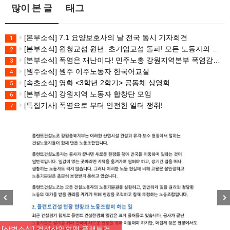
많이 본 글
태그
[본부소식] 7.1 요양보호사의 날 전국 동시 기자회견
1
[본부소식] 원청교섭 원년. 초기업교섭 돌파! 모든 노동자의 노동기본권 쟁취! 민주노총 7.15 총파업대회
2
[본부소식] 폭염은 재난이다! 민주노총 강원지역본부 폭염감시단 선포 기자회견
3
[원주소식] 원주 이주노동자 한국어교실
4
[속초소식] 영화 <3학년 2학기> 공동체 상영회
5
[본부소식] 강원지역 노동자 합창단 모임
6
[특집기사] 폭염으로 부터 안전한 일터 쟁취!
7
Previous
Nex
[산별소식] 건설산업연맹 플랜트건…