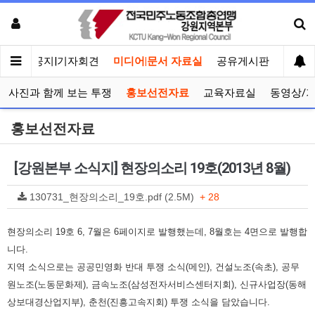
메인
공지|기자회견
미디어|문서 자료실
공유게시판
선거관
사진과 함께 보는 투쟁
홍보선전자료
교육자료실
동영상/
홍보선전자료
[강원본부 소식지] 현장의소리 19호(2013년 8월)
130731_현장의소리_19호.pdf (2.5M)
+ 28
현장의소리 19호 6, 7월은 6페이지로 발행했는데, 8월호는 4면으로 발행합
니다.
지역 소식으로는 공공민영화 반대 투쟁 소식(메인), 건설노조(속초), 공무
원노조(노동문화제), 금속노조(삼성전자서비스센터지회), 신규사업장(동해
상보대경산업지부), 춘천(진흥고속지회) 투쟁 소식을 담았습니다.