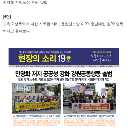
속지회 천막농성 투쟁 43일
[4면]
교육 ? 성폭력에 대한 지독한 시비, 통합진보당 이00, 충남대련 김00 성폭
력사건 돌아보다