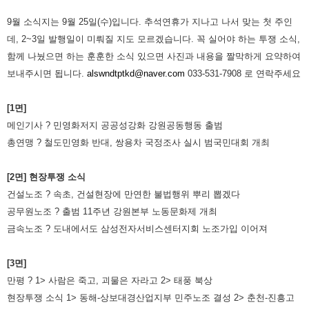
9월 소식지는 9월 25일(수)입니다. 추석연휴가 지나고 나서 맞는 첫 주인
데, 2~3일 발행일이 미뤄질 지도 모르겠습니다. 꼭 실어야 하는 투쟁 소식,
함께 나눴으면 하는 훈훈한 소식 있으면 사진과 내용을 짤막하게 요약하여
보내주시면 됩니다.
alswndtptkd@naver.com
033-531-7908 로 연락주세요
[1면]
메인기사 ? 민영화저지 공공성강화 강원공동행동 출범
총연맹 ? 철도민영화 반대, 쌍용차 국정조사 실시 범국민대회 개최
[2면] 현장투쟁 소식
건설노조 ? 속초, 건설현장에 만연한 불법행위 뿌리 뽑겠다
공무원노조 ? 출범 11주년 강원본부 노동문화제 개최
금속노조 ? 도내에서도 삼성전자서비스센터지회 노조가입 이어져
[3면]
만평 ? 1> 사람은 죽고, 괴물은 자라고 2> 태풍 북상
현장투쟁 소식 1> 동해-상보대경산업지부 민주노조 결성 2> 춘천-진흥고