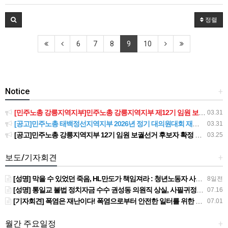
정렬
6
7
8
9
10
Notice
+
[민주노총 강릉지역지부]민주노총 강릉지역지부 제12기 임원 보궐선거결과 공고
03.31
[공고]민주노총 태백정선지역지부 2026년 정기 대의원대회 재소집 건
03.31
[공고]민주노총 강릉지역지부 12기 임원 보궐선거 후보자 확정 공고
03.25
보도/기자회견
+
[성명] 막을 수 있었던 죽음, HL만도가 책임져라 : 청년노동자 사망사고의 철저한 진상규명과 재발방지 대책 마련하라
8일전
[성명] 통일교 불법 정치자금 수수 권성동 의원직 상실, 사필귀정이다
07.16
[기자회견] 폭염은 재난이다! 폭염으로부터 안전한 일터를 위한 민주노총 강원지역본부 폭염감시단 선포 기자회견
07.01
월간 주요일정
+