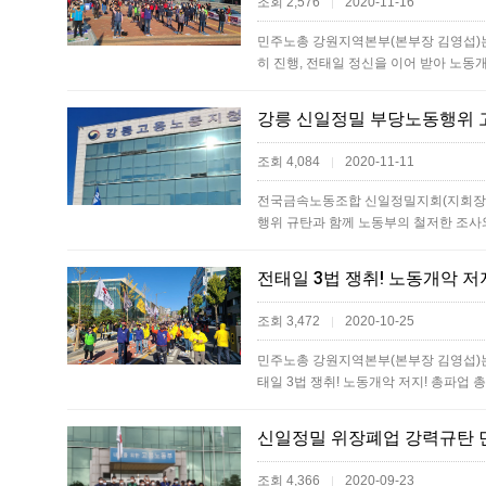
조회 2,576
2020-11-16
|
민주노총 강원지역본부(본부장 김영섭)는 
히 진행, 전태일 정신을 이어 받아 노
강릉 신일정밀 부당노동행위 
조회 4,084
2020-11-11
|
전국금속노동조합 신일정밀지회(지회장 손
행위 규탄과 함께 노동부의 철저한 조
전태일 3법 쟁취! 노동개악 
조회 3,472
2020-10-25
|
민주노총 강원지역본부(본부장 김영섭)는 
태일 3법 쟁취! 노동개악 저지! 총파업
조회 4,366
2020-09-23
|