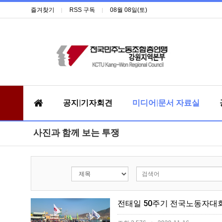
즐겨찾기
RSS 구독
08월 08일(토)
공지|기자회견
미디어|문서 자료실
사진과 함께 보는 투쟁
전태일 50주기 전국노동자대