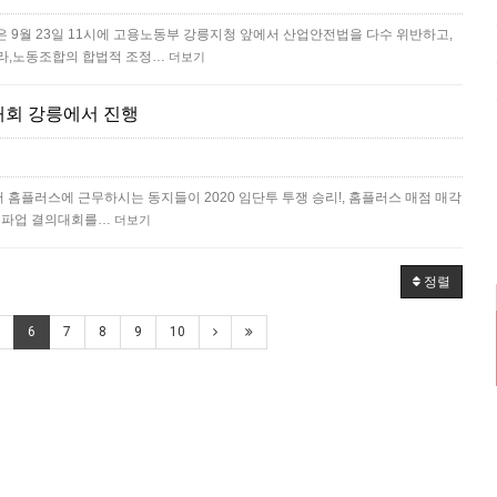
 9월 23일 11시에 고용노동부 강릉지청 앞에서 산업안전법을 다수 위반하고,
니라,노동조합의 합법적 조정…
더보기
회 강릉에서 진행
서 홈플러스에 근무하시는 동지들이 2020 임단투 투쟁 승리!, 홈플러스 매점 매각
역 파업 결의대회를…
더보기
정렬
6
7
8
9
10