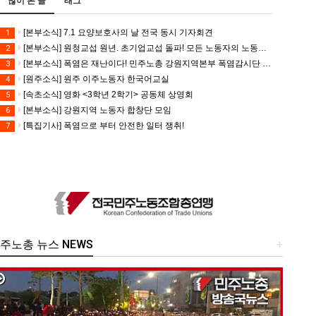
많이 본 글
태그
[본부소식] 7.1 요양보호사의 날 전국 동시 기자회견
1
[본부소식] 원청교섭 원년. 초기업교섭 돌파! 모든 노동자의 노동기본권 쟁취! 민주노총 7.15 총파업대회
2
[본부소식] 폭염은 재난이다! 민주노총 강원지역본부 폭염감시단 선포 기자회견
3
[원주소식] 원주 이주노동자 한국어교실
4
[속초소식] 영화 <3학년 2학기> 공동체 상영회
5
[본부소식] 강원지역 노동자 합창단 모임
6
[특집기사] 폭염으로 부터 안전한 일터 쟁취!
7
주노총 뉴스 NEWS
+