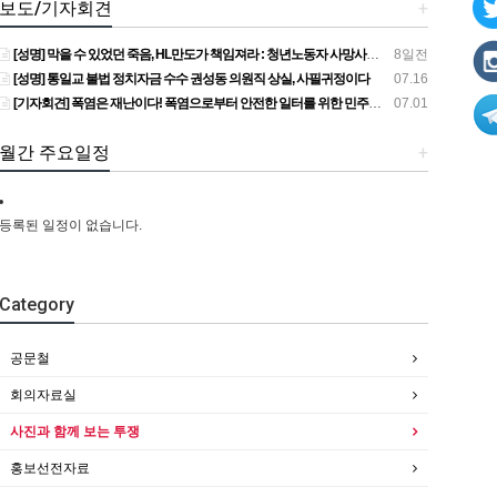
보도/기자회견
+
[성명] 막을 수 있었던 죽음, HL만도가 책임져라 : 청년노동자 사망사고의 철저한 진상규명과 재발방지 대책 마련하라
8일전
[성명] 통일교 불법 정치자금 수수 권성동 의원직 상실, 사필귀정이다
07.16
[기자회견] 폭염은 재난이다! 폭염으로부터 안전한 일터를 위한 민주노총 강원지역본부 폭염감시단 선포 기자회견
07.01
월간 주요일정
+
등록된 일정이 없습니다.
Category
공문철
회의자료실
사진과 함께 보는 투쟁
홍보선전자료