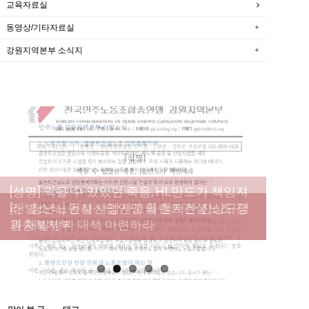
교육자료실
동영상/기타자료실
강원지역본부 소식지
[성명] 막을 수 있었던 죽음, HL만도가 책임져
라 : 청년노동자 사망사고의 철저한 진상규명
[산별소식] 건설산업연맹 플랜트건설노조 강
[강릉,속초,원주,춘천] 폭염감시단 사업 이모저
[조합원☆인터뷰] 서비스연맹 전국학교비정
과 재발방지 대책 마련하라
원충북지부
모
규직노동조합 강원지부 김유미 춘천지회장
[본부소식] 강원지역 노동자 합창단 모임