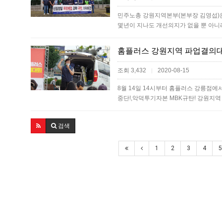
민주노총 강원지역본부(본부장 김영섭)은
몇년이 지나도 개선의지가 없을 뿐 아
홈플러스 강원지역 파업결의대
조회 3,432
2020-08-15
|
8월 14일 14시부터 홈플러스 강릉점에
중단!,악덕투기자본 MBK규탄! 강원지
검색
1
2
3
4
5