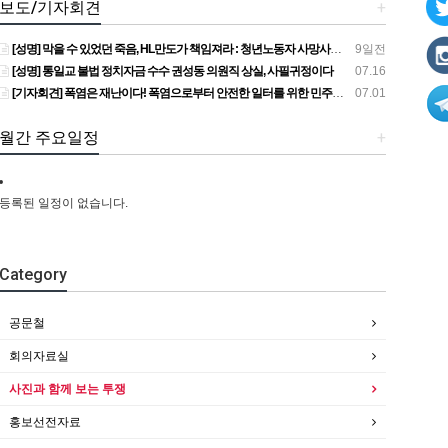
보도/기자회견
+
[성명] 막을 수 있었던 죽음, HL만도가 책임져라 : 청년노동자 사망사고의 철저한 진상규명과 재발방지 대책 마련하라
9일전
[성명] 통일교 불법 정치자금 수수 권성동 의원직 상실, 사필귀정이다
07.16
[기자회견] 폭염은 재난이다! 폭염으로부터 안전한 일터를 위한 민주노총 강원지역본부 폭염감시단 선포 기자회견
07.01
월간 주요일정
+
등록된 일정이 없습니다.
Category
공문철
회의자료실
사진과 함께 보는 투쟁
홍보선전자료