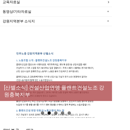
교육자료실
동영상/기타자료실
강원지역본부 소식지
[성명] 막을 수 있었던 죽음, HL만도가 책임져
라 : 청년노동자 사망사고의 철저한 진상규명
[산별소식] 건설산업연맹 플랜트건설노조 강
[강릉,속초,원주,춘천] 폭염감시단 사업 이모저
[조합원☆인터뷰] 서비스연맹 전국학교비정
과 재발방지 대책 마련하라
원충북지부
모
규직노동조합 강원지부 김유미 춘천지회장
[본부소식] 강원지역 노동자 합창단 모임