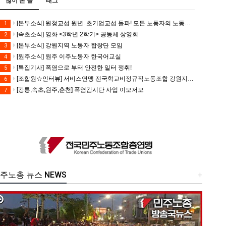
많이 본 글
태그
[본부소식] 원청교섭 원년. 초기업교섭 돌파! 모든 노동자의 노동기본권 쟁취! 민주노총 7.15 총파업대회
1
[속초소식] 영화 <3학년 2학기> 공동체 상영회
2
[본부소식] 강원지역 노동자 합창단 모임
3
[원주소식] 원주 이주노동자 한국어교실
4
[특집기사] 폭염으로 부터 안전한 일터 쟁취!
5
[조합원☆인터뷰] 서비스연맹 전국학교비정규직노동조합 강원지부 김유미 춘천지회장
6
[강릉,속초,원주,춘천] 폭염감시단 사업 이모저모
7
주노총 뉴스 NEWS
+