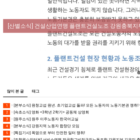
[성명] 막을 수 있었던 죽음, HL만도가 책임져라 :
[산별소식] 건설산업연맹 플랜트건설노조 강원충북지
[강릉,속초,원주,춘천] 폭염감시단 사업 이모저모
[조합원☆인터뷰] 서비스연맹 전국학교비정규직노동
[본부소식] 강원지역 노동자 합창단 모임
많이 본 글
태그
[본부소식] 원청교섭 원년. 초기업교섭 돌파! 모든 노동자의 노동기본권 쟁취! 
1
[속초소식] 영화 <3학년 2학기> 공동체 상영회
2
[원주소식] 원주 이주노동자 한국어교실
3
[본부소식] 강원지역 노동자 합창단 모임
4
[특집기사] 폭염으로 부터 안전한 일터 쟁취!
5
[조합원☆인터뷰] 서비스연맹 전국학교비정규직노동조합 강원지부 김유미 
6