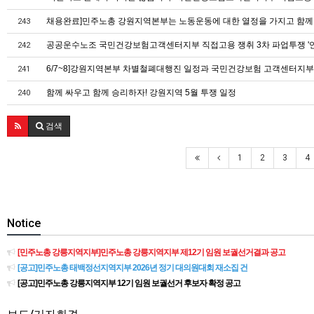
채용완료]민주노총 강원지역본부는 노동운동에 대한 열정을 가지고 함께
243
공공운수노조 국민건강보험고객센터지부 직접고용 쟁취 3차 파업투쟁 '연대
242
6/7~8]강원지역본부 차별철폐대행진 일정과 국민건강보험 고객센터지부 
241
함께 싸우고 함께 승리하자! 강원지역 5월 투쟁 일정
240
검색
1
2
3
4
Notice
[민주노총 강릉지역지부]민주노총 강릉지역지부 제12기 임원 보궐선거결과 공고
[공고]민주노총 태백정선지역지부 2026년 정기 대의원대회 재소집 건
[공고]민주노총 강릉지역지부 12기 임원 보궐선거 후보자 확정 공고