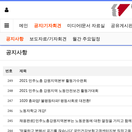
메인
공지|기자회견
미디어|문서 자료실
공유게시
공지사항
보도자료/기자회견
월간 주요일정
공지사항
번호
제목
2021 민주노총 강원지역본부 활동가수련회
249
2021 민주노총 강원지역 노동안전보건 활동가대회
248
1020 총파업! 불평등타파! 평등사회로 대전환!
247
노동자학교 개강!
246
채용완료] 민주노총강원지역본부는 노동운동에 대한 열정을 가지고 함께
245
'억울하고 분해서 곡기를 끊습니다' 국민건강보험고객센터지부 직접고용
244