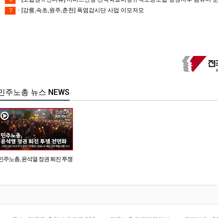
[강릉,속초,원주,춘천] 폭염감시단 사업 이모저모
7
민주노총 뉴스 NEWS
민주노총, 윤석열 정권 퇴진 투쟁
전면화