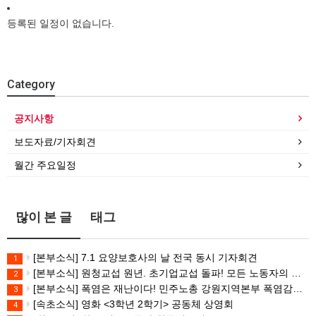
등록된 일정이 없습니다.
Category
공지사항
보도자료/기자회견
월간 주요일정
많이 본 글
태그
[본부소식] 7.1 요양보호사의 날 전국 동시 기자회견
1
[본부소식] 원청교섭 원년. 초기업교섭 돌파! 모든 노동자의 노동기본권 쟁취! 민주노총 7.15 총파업대회
2
[본부소식] 폭염은 재난이다! 민주노총 강원지역본부 폭염감시단 선포 기자회견
3
[속초소식] 영화 <3학년 2학기> 공동체 상영회
4