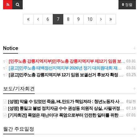
정렬
6
7
8
9
10
Notice
+
[민주노총 강릉지역지부]민주노총 강릉지역지부 제12기 임원 보궐선거결과 공고
03.31
[공고]민주노총 태백정선지역지부 2026년 정기 대의원대회 재소집 건
03.31
[공고]민주노총 강릉지역지부 12기 임원 보궐선거 후보자 확정 공고
03.25
보도/기자회견
+
[성명] 막을 수 있었던 죽음, HL만도가 책임져라 : 청년노동자 사망사고의 철저한 진상규명과 재발방지 대책 마련하라
8일전
[성명] 통일교 불법 정치자금 수수 권성동 의원직 상실, 사필귀정이다
07.16
[기자회견] 폭염은 재난이다! 폭염으로부터 안전한 일터를 위한 민주노총 강원지역본부 폭염감시단 선포 기자회견
07.01
월간 주요일정
+