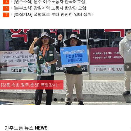
[원주소식] 원주 이주노동자 한국어교실
5
[본부소식] 강원지역 노동자 합창단 모임
6
[특집기사] 폭염으로 부터 안전한 일터 쟁취!
7
Previous
Nex
[강릉,속초,원주,춘천] 폭염감시…
민주노총 뉴스 NEWS