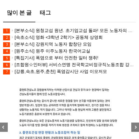
많이 본 글
태그
[본부소식] 원청교섭 원년. 초기업교섭 돌파! 모든 노동자의 노동기본권 쟁취! 민주노총 7.15 총파업대회
1
[속초소식] 영화 <3학년 2학기> 공동체 상영회
2
[본부소식] 강원지역 노동자 합창단 모임
3
[원주소식] 원주 이주노동자 한국어교실
4
[특집기사] 폭염으로 부터 안전한 일터 쟁취!
5
[조합원☆인터뷰] 서비스연맹 전국학교비정규직노동조합 강원지부 김유미 춘천지회장
6
[강릉,속초,원주,춘천] 폭염감시단 사업 이모저모
7
Previous
Nex