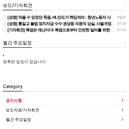
보도/기자회견
+
[성명] 막을 수 있었던 죽음, HL만도가 책임져라 : 청년노동자 사망사고의 철저한 진상규명과 재발방지 대책 마련하라
9일전
[성명] 통일교 불법 정치자금 수수 권성동 의원직 상실, 사필귀정이다
07.16
[기자회견] 폭염은 재난이다! 폭염으로부터 안전한 일터를 위한 민주노총 강원지역본부 폭염감시단 선포 기자회견
07.01
월간 주요일정
+
등록된 일정이 없습니다.
Category
공지사항
보도자료/기자회견
월간 주요일정