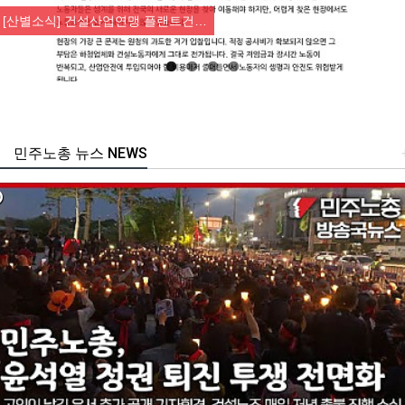
[산별소식] 건설산업연맹 플랜트건…
민주노총 뉴스 NEWS