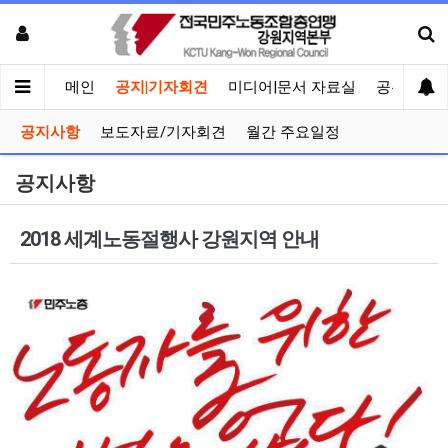
메인
공지|기자회견
미디어|문서 자료실
공유게시
공지사항
보도자료/기자회견
월간 주요일정
공지사항
2018 세계노동절행사 강원지역 안내