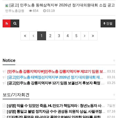
[공고] 민주노총 동해삼척지부 2026년 정기대의원대회 소집 공고
민주노총강원
654
03.19
정렬
1
2
3
4
5
Notice
+
[민주노총 강릉지역지부]민주노총 강릉지역지부 제12기 임원 보궐선거결과 공고
03.31
[공고]민주노총 태백정선지역지부 2026년 정기 대의원대회 재소집 건
03.31
[공고]민주노총 강릉지역지부 12기 임원 보궐선거 후보자 확정 공고
03.25
보도/기자회견
+
[성명] 막을 수 있었던 죽음, HL만도가 책임져라 : 청년노동자 사망사고의 철저한 진상규명과 재발방지 대책 마련하라
7일전
[성명] 통일교 불법 정치자금 수수 권성동 의원직 상실, 사필귀정이다
07.16
[기자회견] 폭염은 재난이다! 폭염으로부터 안전한 일터를 위한 민주노총 강원지역본부 폭염감시단 선포 기자회견
07.01