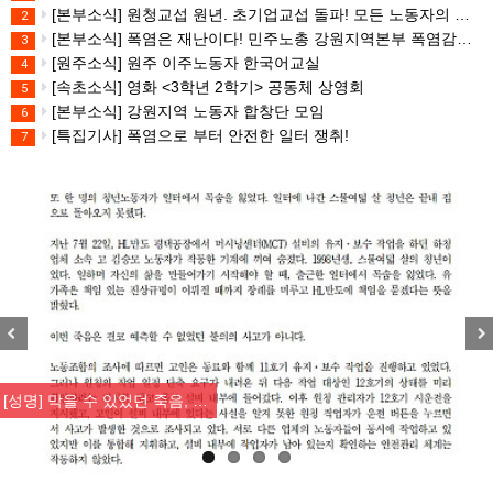
[본부소식] 원청교섭 원년. 초기업교섭 돌파! 모든 노동자의 노동기본권 쟁취! 민주노총 7.15 총파업대회
2
[본부소식] 폭염은 재난이다! 민주노총 강원지역본부 폭염감시단 선포 기자회견
3
[원주소식] 원주 이주노동자 한국어교실
4
[속초소식] 영화 <3학년 2학기> 공동체 상영회
5
[본부소식] 강원지역 노동자 합창단 모임
6
[특집기사] 폭염으로 부터 안전한 일터 쟁취!
7
Previous
Nex
[성명] 막을 수 있었던 죽음, …